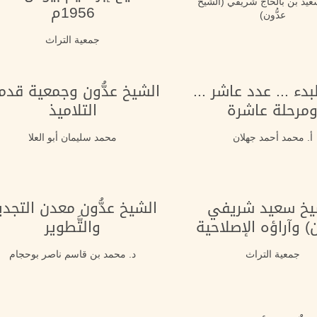
عيد بن بالحاج شريفي (الشيخ
1956م
عدُّون)
جمعية التراث
بدء ... عدد عاشر ...
الشيخ عدُّون وجمعية قدم
مرحلة عاشرة
التلاميذ
أ. محمد أحمد جهلان
محمد سليمان أبو العلا
يخ سعيد شريفي
الشيخ عدُّون معدن التجدي
ن) وآراؤه الإصلاحية
والتَّطوير
جمعية التراث
د. محمد بن قاسم ناصر بوحجام