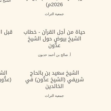
الشيخ س
2026م)
جمعية التراث
حياة من أجل القرآن - خطاب
قبل ال
الشيخ بيوض حول الشيخ
و
عدُّون
أ. صالح بن أحمد حدبون
الشيخ سعيد بن بالحاج
الش
شريفي (الشيخ عدُّون) في
(عدُّو
الخالدين
جمعية التراث