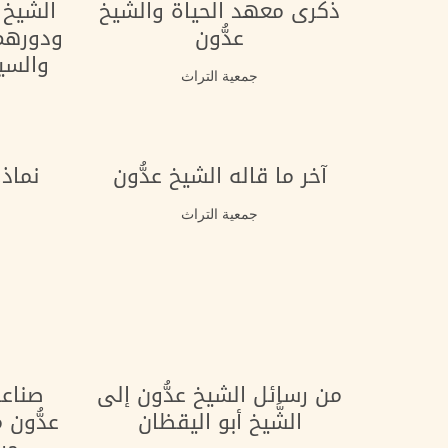
ذكرى معهد الحياة والشيخ
الشيخ ع
عدُّون
ودورهم 
والسيا
جمعية التراث
آخر ما قاله الشيخ عدُّون
نماذ
جمعية التراث
من رسائل الشيخ عدُّون إلى
صناعة
الشَّيخ أبو اليقظان
عدُّون 