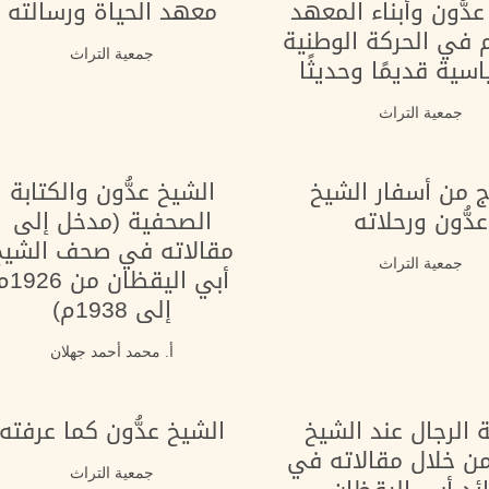
دُّون وأبناء المعهد
معهد الحياة ورسالته
في الحركة الوطنية
جمعية التراث
سية قديمًا وحديثًا
جمعية التراث
ج من أسفار الشيخ
الشيخ عدُّون والكتابة
عدُّون ورحلاته
الصحفية (مدخل إلى
مقالاته في صحف الشيخ
جمعية التراث
أبي اليقظان من
إلى 1938م)
أ. محمد أحمد جهلان
 الرجال عند الشيخ
الشيخ عدُّون كما عرفته
من خلال مقالاته في
جمعية التراث