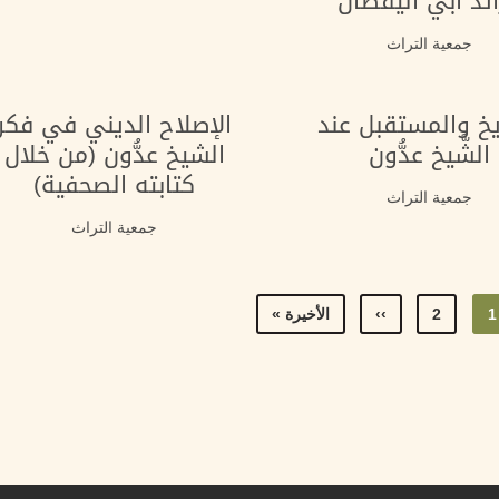
ئد أبي اليقظان
جمعية التراث
ريخ والمستقبل عند
الإصلاح الديني في فكر
الشَّيخ عدُّون
الشيخ عدُّون (من خلال
كتابته الصحفية)
جمعية التراث
جمعية التراث
1
Current
2
الصفحة
››
Next
Last
الأخيرة »
page
page
page