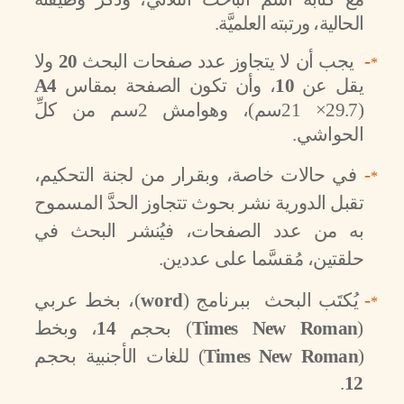
الحالية، ورتبته العلميَّة.
-
يجب أن لا يتجاوز عدد صفحات البحث
20
ولا
*
يقل عن
10
، وأن تكون الصفحة بمقاس
A4
(29.7× 21سم)، وهوامش 2سم من كلِّ
الحواشي.
-
في حالات خاصة، وبقرار من لجنة التحكيم،
*
تقبل الدورية نشر بحوث تتجاوز الحدَّ المسموح
به من عدد الصفحات، فيُنشر البحث في
حلقتين،
مُقسَّما على عددين.
-
يُكتَب البحث ببرنامج (
word
)، بخط عربي
*
(
Times New Roman
)
بحجم
14
، وبخط
(
Times New Roman
)
للغات الأجنبية بحجم
.
12