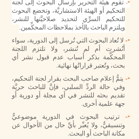
تقوم هيئة التحرير بإرسال البحوث إلى لجنة
*-
التحكيم أو الهيئة الاستشاريَّة، وتخضع البحوث
للتحكيم السرِّي لتحديد صلاحيَّتها للنشر،
ويلتزم الباحث بالأخذ بملاحظات المحكِّمين.
-
لا تُعاد البحوث التي تُرسل إلى الدورية، سواء
*
أنُشرت أم لم تُنشر، ولا تلتزم اللجنة
المحكَّمة بذكر أسباب عدم قبول نشر أي
بحث، وتُعتبر قراراتُها نهائية.
-
يتمُّ إعلام صاحب البحث بقرار لجنة التحكيم،
*
وفي حالة الردِّ السلبي، فإنَّ للباحث حريَّة
تقديم بحثه للنشر في أي مجلة أو دورية أو
جهة علمية أخرى.
-
ترتيب البحوث في الدورية موضوعيٌّ
*
وتنسيقيٌّ، ولا يُعبِّر بأيِّ حال من الأحوال عن
مكانة الباحث أو البحث.