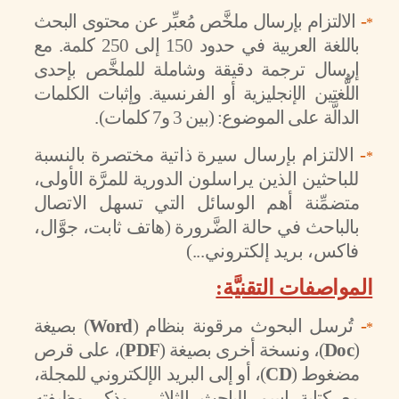
-
الالتزام بإرسال ملخَّص مُعبِّر عن محتوى البحث
*
باللغة العربية في حدود 150 إلى 250 كلمة. مع
إرسال ترجمة دقيقة وشاملة للملخَّص بإحدى
اللُّغتين الإنجليزية أو الفرنسية. وإثبات الكلمات
الدالَّة على الموضوع: (بين 3 و7 كلمات).
-
الالتزام بإرسال سيرة ذاتية مختصرة بالنسبة
*
للباحثين الذين يراسلون
الدورية للمرَّة الأولى،
متضمِّنة أهم الوسائل التي تسهل الاتصال
بالباحث
في حالة الضَّرورة (هاتف ثابت، جوَّال،
فاكس، بريد إلكتروني...)
المواصفات التقنيَّة:
-
تُرسل البحوث مرقونة بنظام (
Word
) بصيغة
*
(
Doc
)، ونسخة أخرى بصيغة (
PDF
)، على قرص
مضغوط (
CD
)، أو إلى البريد الإلكتروني للمجلة،
مع كتابة اسم الباحث الثلاثي، وذكر وظيفته