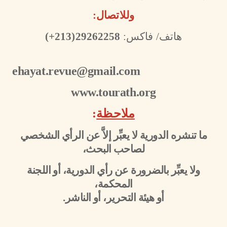
وللاتصال:
هاتف/ فاكس:
29262258(213+)
ehayat.revue@gmail.com
www.tourath.org
ملاحظة
:
ما تنشره الدورية لا يعبِّر إلاَّ عن الرأي الشخصي
لصاحب البحث،
ولا يعبِّر بالضرورة عن رأي الدورية، أو اللجنة
المحكمة،
أو هيئة التحرير، أو الناشر.