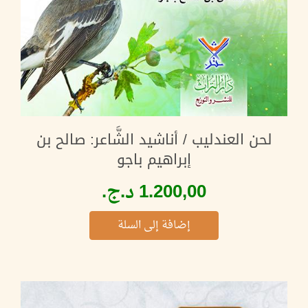
لحن العندليب / أناشيد الشَّاعر: صالح بن
إبراهيم باجو
إضافة إلى السلة