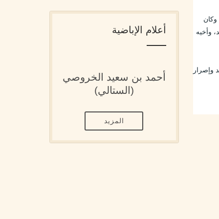
كما كان يستعمل هذا المحل أيضاً الأخ حمود الهاشمي المكلف بالاتصالات لدى لجنة التنسيق والتنفيذ، ولقد استشهد تحت التعذيب سنة 1957م، وكان 
أعلام الإباضية
يعمل أيضاً فيه الأخ إبراهيم شرقي مسؤول العاصمة، وبعض الإطارات الأخرى. كما أضيف إلى الأخ إسماعيل اسماوي ذكر الأخ بن عيسى محمد، وأخيه 
 التي كان ينتهجها. فلقد كان الشيخ بيوض يعمل بجد وإصرار 
أحمد بن سعيد الخروصي
(الستالي)
المزيد