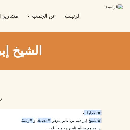
تجاوز
Main
إلى
المحتوى
navigation
الرئيسة
عن الجمعية
مشاريع ا
الرئيسي
الشيخ إب
رم
#إصدارات
#الشيخ
 إبراهيم بن عمر بيوض 
#مصلحًا
 و 
#زعيمًا
د. محمد صالح ناصر رحمه الله ...