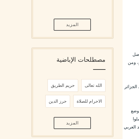
المزيد
ففي ربيع 1956م اجتمعت مع رمضان عبان بالقبة، وكان برفقتنا الشيخ بيوض، والشيخ سليمان بن يوسف، والأخ إسماعيل اسماوي التاجر المناضل 
مصطلحات الإباضية
البارز في صفوف جبهة التحرير الوطني، وكانت آنذاك جبهة التحرير تدعو إلى الوحدة الوطنية لجمع كل فئات الشعب في الحرب ضد الاستعمار، ومن 
الله تعالى
حريم الطريق
ضمن جبهة التحرير الوطني، خاصة في ميادين التجنيد ومراكز الإيواء والاتصال والمواصلات والبريد، وهلم جرا... وطلبنا منه ذلك بالخصوص في الجزائر 
الاحرام للصلاة
حرز الدين
وبعد ذلك اللقاء مع الشيخ بيوض، وجدنا استعداداً أكبر ومشاركة أكثر من طرف إخواننا من مزاب، أذكر من بينهم الأخ إسماعيل اسماوي الذي وضع 
تحت تصرف جبهة التحرير الوطني محله الموجود في 1 نهج ابن رستم (ترولار سابقاً)، وشقيقاه أحمد وإبراهيم، وكذا كل عمال المتجر الذين عملوا 
المزيد
بسرية تامة وثقة كاملة، فكان هذا المحل مقر عمل لأعضاء لجنة التنسيق والتنفيذ المعينة من طرف مؤتمر الصومام، وهم: رمضان عبان، محمد العربي 