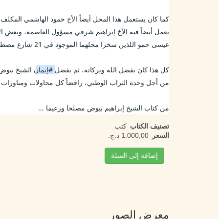
عيسى حمو اللذين سخرا محلهما الموجود في 21 شارع مصطفى فروخي (ريشوليو سابقاً) لطبع قرارات مؤتمر الصومام في خريف 1956م.  
كل هذا كان بفضل الله وبركاته، ثم بفضل 
#إيمان
 الشيخ بيوض 
من أجل وحدة التراب الوطني، رافضاً كل محاولات ومناورات
من كتاب الشيخ إبراهيم بيوض مصلحا وزعيما ... 
تصنيف الكتاب
كتب
السعر
إضافة إلى السلة
معرض الصور