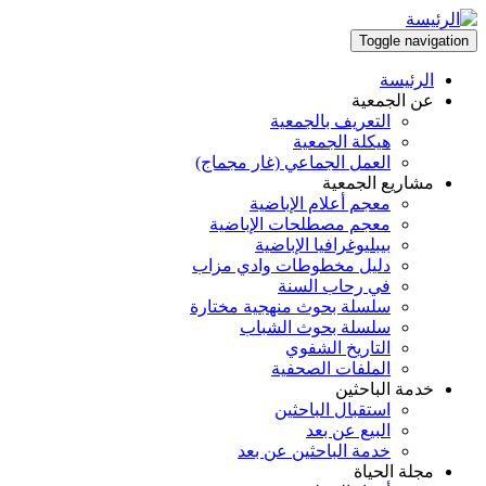
تجاوز
إلى
Toggle navigation
المحتوى
الرئيسة
الرئيسي
Main
عن الجمعية
التعريف بالجمعية
navigation
هيكلة الجمعية
العمل الجماعي (غار مجماج)
مشاريع الجمعية
معجم أعلام الإباضية
معجم مصطلحات الإباضية
بيبليوغرافيا الإباضية
دليل مخطوطات وادي مزاب
في رحاب السنة
سلسلة بحوث منهجية مختارة
سلسلة بحوث الشباب
التاريخ الشفوي
الملفات الصحفية
خدمة الباحثين
استقبال الباحثين
البيع عن بعد
خدمة الباحثين عن بعد
مجلة الحياة