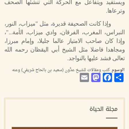
ويستفيد ويتفاعل مع الحركة التي تنشئها الصحف
وترعاها.
وإذا كانت الصحيفة قديرة، مثل "ميزاب، النور،
النبراس، المغرب، الفرقان، وادي ميزاب، الأمة..."،
وإذا كان صاحب الامتياز عالما جليلا، وإمام مبرزا،
ومجاهدا فاضلا مثل الشيخ أبي اليقظان رحمه الله
تعالى فشد عليها بالنواجد.
الوسوم
كتب ومقالات للشيخ عدُّون (سعيد بن بالحاج شريفي) وعنه
Mastodon
Email
Facebook
Share
مجلة الحياة