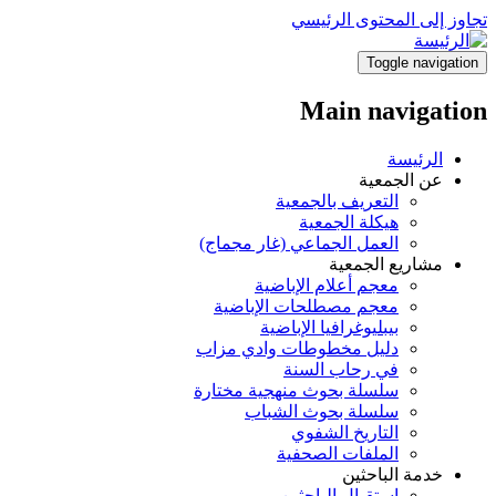
تجاوز إلى المحتوى الرئيسي
Toggle navigation
Main navigation
الرئيسة
عن الجمعية
التعريف بالجمعية
هيكلة الجمعية
العمل الجماعي (غار مجماج)
مشاريع الجمعية
معجم أعلام الإباضية
معجم مصطلحات الإباضية
بيبليوغرافيا الإباضية
دليل مخطوطات وادي مزاب
في رحاب السنة
سلسلة بحوث منهجية مختارة
سلسلة بحوث الشباب
التاريخ الشفوي
الملفات الصحفية
خدمة الباحثين
استقبال الباحثين