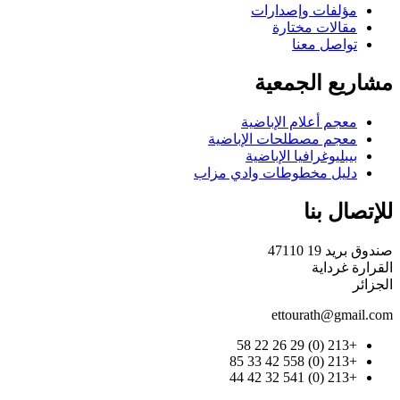
مؤلفات وإصدارات
مقالات مختارة
تواصل معنا
مشاريع الجمعية
معجم أعلام الإباضية
معجم مصطلحات الإباضية
بيبليوغرافيا الإباضية
دليل مخطوطات وادي مزاب
للإتصال بنا
صندوق بريد 19 47110
القرارة غرداية
الجزائر
ettourath@gmail.com
+213 (0) 29 26 22 58
+213 (0) 558 42 33 85
+213 (0) 541 32 42 44