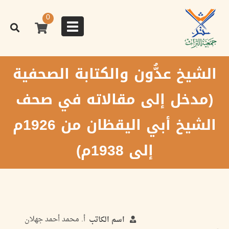
تجاوز
إلى
0
المحتوى
Toggle
الرئيسي
navigation
الشيخ عدُّون والكتابة الصحفية
(مدخل إلى مقالاته في صحف
الشيخ أبي اليقظان من 1926م
إلى 1938م)
أ. محمد أحمد جهلان
اسم الكاتب