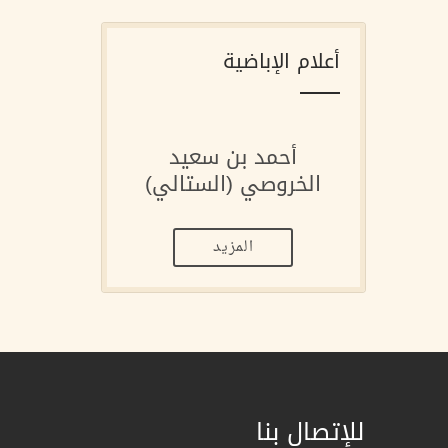
أعلام الإباضية
أحمد بن سعيد
الخروصي (الستالي)
المزيد
للإتصال بنا