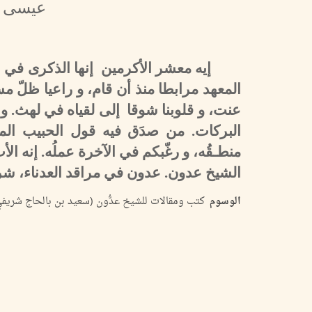
عيسى بن
إيه معشر الأكرمين إنها الذكرى في الم
المعهد مرابطا منذ أن قام، و راعيا ظلّ م
عنت، و قلوبنا شوقا إلى لقياه في لهث. و 
البركات. من صدَق فيه قول الحبيب المص
منطـقُه، و رغّبكم في الآخرة عملُه. إنه
الشيخ عدون. عدون في مراقد العدناء، ش
الوسوم
كتب ومقالات للشيخ عدُّون (سعيد بن بالحاج شريفي