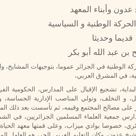
عدون وأبناء المعهد
حركة الوطنية و السياسية
قديما وحديثا
 بن عبد الله أبو بكر
كة الوطنية في الجزائر عموما، بتوجيهات المشايخ، وال
حية، في المشرق العربي،
بداية، تشجيع الإقبال على المدارس، الحكومية الفر
ل، و التخلف، وتولي المناصب الإدارية الحساسة، 
اشر على مصالح المجتمع وقيمه، ثم تأسست بعد ذلك ال
دارس جمعية العلماء المسلمين الجزائريين، في الشم
ئري، خصوصا بوادي ميزاب، وعلى قمتها معهد الحياة،
يخ عدون، وكان التعليم العربي الحر، هو العامل ال