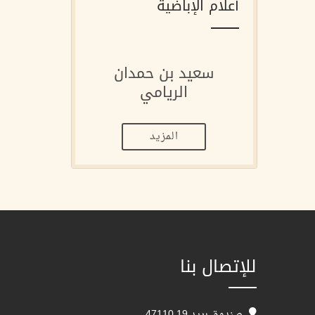
أعلام الإباضية
سعيد بن حمدان
الريامي
المزيد
للإتصال بنا
صندوق بريد 19 47110