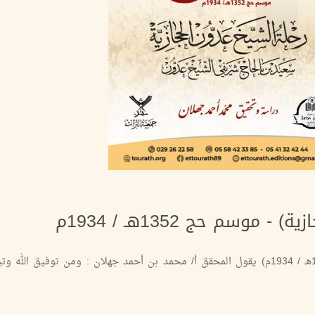
موسم حج 1352هـ / 1934م
رحلة حاج رحلة الشيخ عدُّّون الحجازية موسم سنة (1352هـ / 1934م) يقول المحقق أ/ محمد بن أحمد جهلان : ومن توفيق 