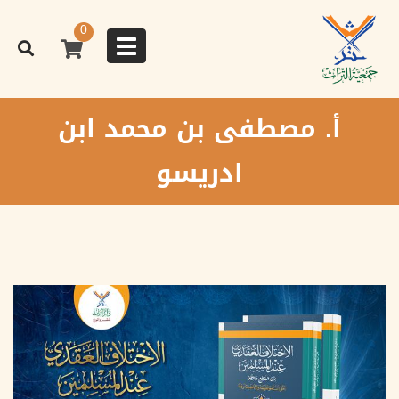
تجاوز
إلى
0
المحتوى
Toggle
الرئيسي
navigation
أ. مصطفى بن محمد ابن
ادريسو