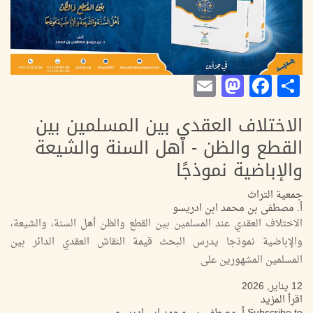
Mastodon
Email
Facebook
Share
الاختلاف العقدي بين المسلمين بين
القطع والظن - أهل السنة والشيعة
والإباضية نموذجًا
جمعية التراث
أ. مصطفى بن محمد ابن ادريسو
الاختلاف العقدي عند المسلمين بين القطع والظن أهل السنة، والشيعة،
والإباضية نموذجا يدرس البحث قيمة النقاش العقدي الدائر بين
المسلمين المشهورين على
12 يناير, 2026
اقرأ المزيد