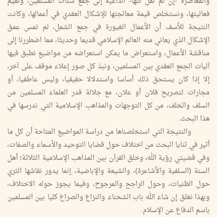
والمعاصرة -إن لم نقل كلها- الداعية إلى جمع شتات المسلمين، ونُقيِّم
فعاليتها، ونستخلص قيمة معالجتها للإشكال العقدي في أعمالها، وكانت
النتيجة للأسف أن الأعمال الغيورة في جمع الشمل، لم تمس عمق
الإشكال الذي يعاني منه العالم الإسلامي قديما وحديثا، مما اضطررنا إلى
مناقشة الأعمال، واستعراض ما يمكن استعراضه من مواضيع نطبق فيها
آليات الجمع العقدي بين المسلمين، ونبذ كل صور إعلاء موقف على آخر،
إلا إذا كان يستحق ذلك أساسا واستدلالا حقيقيا، وليس عاطفيا، أو
مجارات لتصريح فلان أو علان، مع جلالة قدر العلماء المسلمين من
السلف والخلف، من كل التوجهات والمذاهب الإسلامية التي ندرسها في
هذا البحث.
والنتيجة التي استخلصناها من دراسة المواضيع المتاحة أن كل ما
أثير في ثنايا البحث من اختلاف حول قضايا التوحيد والأسماء والصفات،
وفي قضيتي رؤية الله، وخلق القرآن بين المذاهب الإسلامية الثلاثة؛ أهل
السنة (السلفية والأشاعرة)، والشيعة والإباضية، إنما يدور نقاشها الثري
حول الظنيات، وحول الراجح والمرجوح، وفيما يجوز حوله الاختلاف،
وبهذا نغلق إن شاء الله باب الشحناء والنزاع والصراع كليا بين المسلمين
باسم الدفاع عن الإسلام.