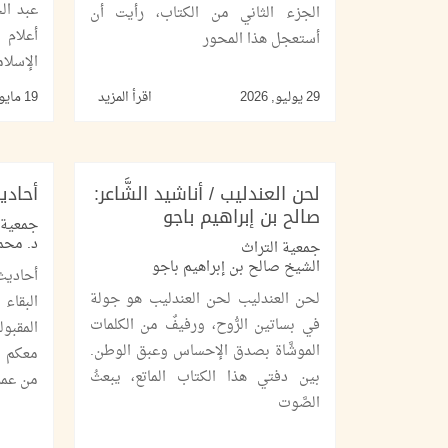
عبد ال
الجزء الثاني من الكتاب، رأيت أن
أعلام 
أستعجل هذا المحور
الإسلام
29 يوليو, 2026
اقرأ المزيد
19 مايو, 2026
لحن العندليب / أناشيد الشَّاعر:
أحادي
صالح بن إبراهيم باجو
جمعية 
د. محم
جمعية التراث
الشيخ صالح بن إبراهيم باجو
أحادي
لحن العندليب لحن العندليب هو جولة
البقاء
في بساتين الرُّوح، ورفيفٌ من الكلمات
المقبول
الموشَّاة بصدق الإحساس وعبق الوطن.
معكم ر
بين دفتي هذا الكتاب الماتع، يبعثُ
من عمر
الصَّوت