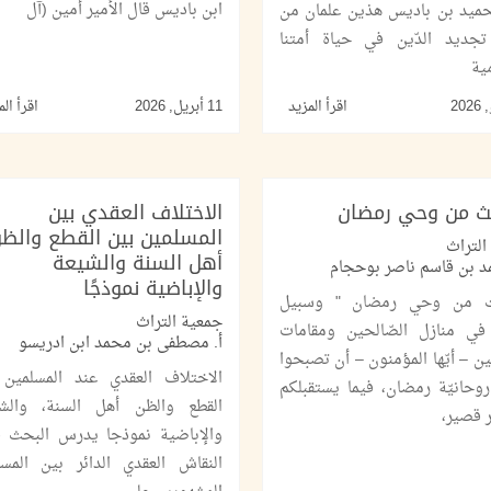
ابن باديس قال الأمير أمين (آل
حميد بن باديس هذين علمان من
تجديد الدّين في حياة أمتنا
ية
اقرأ المزيد
11 أبريل, 2026
اقرأ الم
ث من وحي رمضان
الاختلاف العقدي بين
المسلمين بين القطع والظن
التراث
أهل السنة والشيعة
د بن قاسم ناصر بوحجام
والإباضية نموذجًا
ث من وحي رمضان " وسبيل
جمعية التراث
 في منازل الصّالحين ومقامات
أ. مصطفى بن محمد ابن ادريسو
ين – أيّها المؤمنون – أن تصبحوا
الاختلاف العقدي عند المسلمين 
وحانيّة رمضان، فيما يستقبلكم
القطع والظن أهل السنة، والشي
 قصير،
والإباضية نموذجا يدرس البحث ق
النقاش العقدي الدائر بين المسل