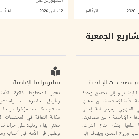
المشهورين على
اقرأ المزيد
12 يناير, 2026
اقرأ الم
اريع الجمعية
 مصطلحات الإباضية
بيبليوغرافيا الإباضية
اللبنة ترنو إلى تحقيق وحدة
يعتبر المخطوط ذاكرة الأمة
ة للأمة الإسلامية، من مدخلها
وتأويل حاضرها ، واستشرا
لي المنهجي، بعرض لغة إحدى
مستقبله ،كما يعد مؤشرا صريحا ع
ها - الإباضية - من مصادرها،
مكانة الثقافة في المجتمعات ال
 علميا يثمِّن نتاج التراث،
تعتني بها ، ودليلا على حراك ثقا
اسب وروح العصر، ويهدف إلى
وعلمي في الأمة في أحقاب زمن