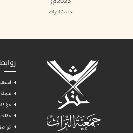
2026م)
7
جمعية التراث
روابط
استقبا
مجلة 
مؤلفا
مقالا
تواصل