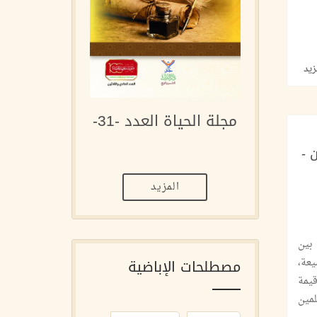
زيد
مجلة الحياة العدد -31-
 -
المزيد
بين
عة،
مصطلحات الإباضية
يمة
مين