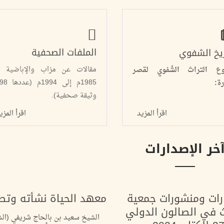
الملفات الصحفية
ريخ الشفوي
مقالات عن مزاب والإباضية 
ع التراث الشّفوي لقصر
1985م إلى 994
رة:
وثيقة صحفية).
اقرأ المزيد
اقرأ المزي
خر الإصدارات
رات ومنشورات جمعية
معهد الحياة نشأته وتط
ث في الصالون الدولي
الشيخ سعيد بن بالحاج شريفي (ال