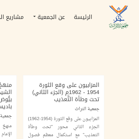
تجاوز
Main
إلى
navigation
المحتوى
الرئيسة
عن الجمعية
مشاريع ال
الرئيسي
المزابيون على وقع الثورة
منهجُ
1954 - 1962م (الجزء الثاني)
الشيخ
تحت وطأة التَّعذيب
بيُّو
بادي
جمعية التراث
جمعية 
المزابيون على وقع الثورة (1954-1962)
منهجُ 
الجزء الثاني محور "تحت وطأة
الإمام
التعذيب" مع استكمال معظم فصول