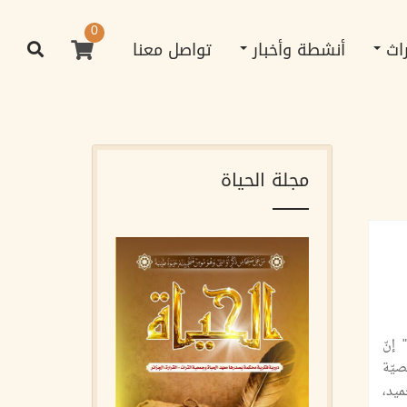
0
راث
أنشطة وأخبار
تواصل معنا
مجلة الحياة
 إنّ
صيّة
حميد،