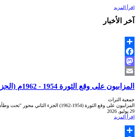
اقرأ المزيد
آخر الأخبار
Share
Facebook
Mastodon
Email
المزابيون على وقع الثورة 1954 - 1962م (الجزء الثاني) تحت وطأة التَّعذيب
جمعية التراث
المزابيون على وقع الثورة (1954-1962) الجزء الثاني محور "تحت وطأة التعذيب" مع استكمال معظم فصول الجزء الثاني من الكتاب، رأيت أن أستعجل هذا المحور
29 يوليو, 2026
اقرأ المزيد