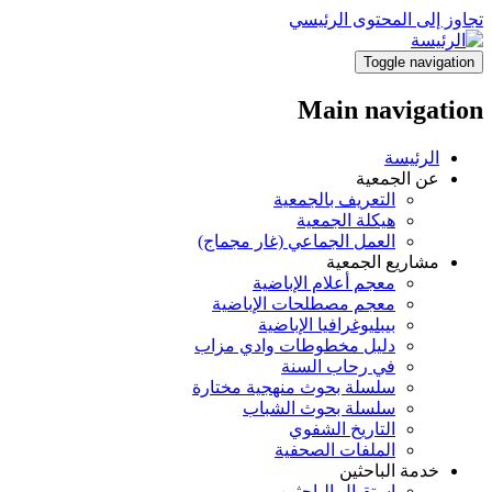
تجاوز إلى المحتوى الرئيسي
Toggle navigation
Main navigation
الرئيسة
عن الجمعية
التعريف بالجمعية
هيكلة الجمعية
العمل الجماعي (غار مجماج)
مشاريع الجمعية
معجم أعلام الإباضية
معجم مصطلحات الإباضية
بيبليوغرافيا الإباضية
دليل مخطوطات وادي مزاب
في رحاب السنة
سلسلة بحوث منهجية مختارة
سلسلة بحوث الشباب
التاريخ الشفوي
الملفات الصحفية
خدمة الباحثين
استقبال الباحثين