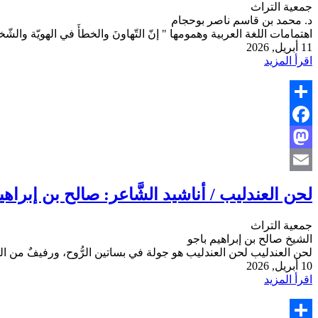
جمعية التراث
د. محمد بن قاسم ناصر بوحجام
اهتمامات اللغة العربية وهمومها " إنّ التّهاونَ والخطأَ في الهويّة والشّخص
11 أبريل, 2026
اقرأ المزيد
Share
Facebook
Mastodon
Email
لحن العندليب / أناشيد الشَّاعر: صالح بن إبراهي
جمعية التراث
الشيخ صالح بن إبراهيم باجو
لحن العندليب لحن العندليب هو جولة في بساتين الرُّوح، ورفيفٌ من ال
10 أبريل, 2026
اقرأ المزيد