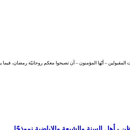
لمقبولين – أيّها المؤمنون – أن تصبحوا معكم روحانيّة رمضان، فيما
ن - أهل السنة والشيعة والإباضية نموذجًا