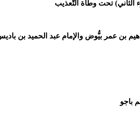
اهيم بن عمر بيُّوض والإمام عبد الحميد بن بادي
م باجو