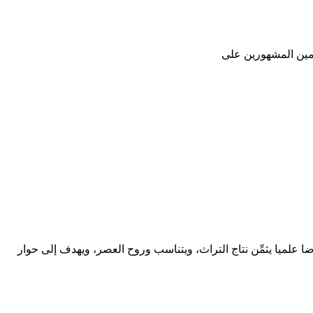
لمين المشهورين على
ا علميا يثمِّن نتاج التراث، ويتناسب وروح العصر، ويهدف إلى حوار