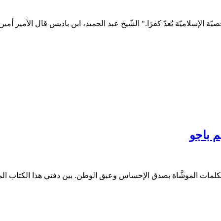
يّة الإسلاميّة يُعدّ كفرًا." الشّيخ عبد الحميد، ابن باديس قال الأمير أمين
م باجو
كلمات الموشَّاة بصدق الإحساس وعبق الوطن. بين دفتي هذا الكتاب المات