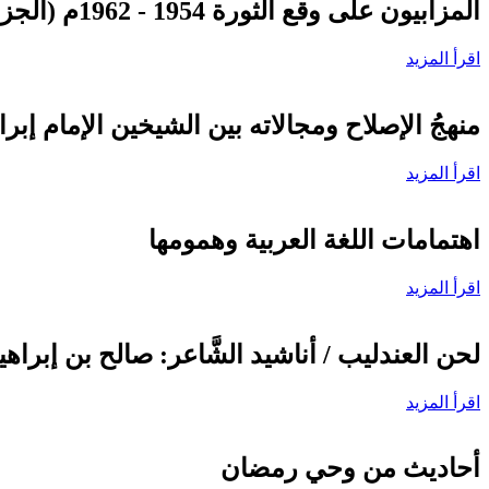
المزابيون على وقع الثورة 1954 - 1962م (الجزء الثاني) تحت وطأة التَّعذيب
اقرأ المزيد
منهجُ الإصلاح ومجالاته بين الشيخين الإمام إبر
اقرأ المزيد
اهتمامات اللغة العربية وهمومها
اقرأ المزيد
لحن العندليب / أناشيد الشَّاعر: صالح بن إبراهي
اقرأ المزيد
أحاديث من وحي رمضان