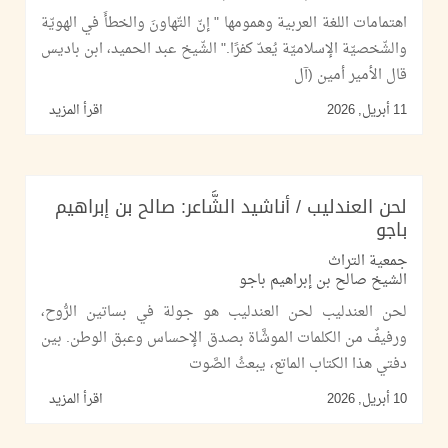
اهتمامات اللغة العربية وهمومها " إنّ التّهاونَ والخطأَ في الهويّة
والشّخصيّة الإسلاميّة يُعدّ كفرًا." الشّيخ عبد الحميد، ابن باديس
قال الأمير أمين (آل
11 أبريل, 2026
اقرأ المزيد
لحن العندليب / أناشيد الشَّاعر: صالح بن إبراهيم
باجو
جمعية التراث
الشيخ صالح بن إبراهيم باجو
لحن العندليب لحن العندليب هو جولة في بساتين الرُّوح،
ورفيفٌ من الكلمات الموشَّاة بصدق الإحساس وعبق الوطن. بين
دفتي هذا الكتاب الماتع، يبعثُ الصَّوت
10 أبريل, 2026
اقرأ المزيد