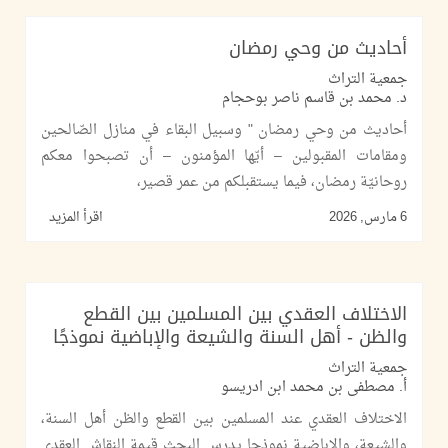
أحاديث من وحي رمضان
جمعية التراث
د. محمد بن قاسم ناصر بوحجام
أحاديث من وحي رمضان " وسبيل البقاء في منازل الصّالحين
ومقامات المقبولين – أيّها المؤمنون – أن تصبحوا معكم
روحانيّة رمضان، فيما يستقبلكم من عمر قصير،
6 مارس, 2026
اقرأ المزيد
الاختلاف العقدي بين المسلمين بين القطع
والظن - أهل السنة والشيعة والإباضية نموذجًا
جمعية التراث
أ. مصطفى بن محمد ابن ادريسو
الاختلاف العقدي عند المسلمين بين القطع والظن أهل السنة،
والشيعة، والإباضية نموذجا يدرس البحث قيمة النقاش العقدي