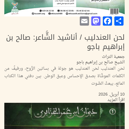
Mastodon
Email
Facebook
Share
لحن العندليب / أناشيد الشَّاعر: صالح بن
إبراهيم باجو
جمعية التراث
الشيخ صالح بن إبراهيم باجو
لحن العندليب لحن العندليب هو جولة في بساتين الرُّوح، ورفيفٌ من
الكلمات الموشَّاة بصدق الإحساس وعبق الوطن. بين دفتي هذا الكتاب
الماتع، يبعثُ الصَّوت
10 أبريل, 2026
اقرأ المزيد