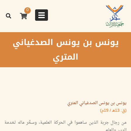
تجاوز
إلى
0
المحتوى
Toggle
الرئيسي
navigation
يونس بن يونس الصدغياني
المتري
يونس بن يونس الصدغياني المتري
(ق: 13هـ / 19م)
من رجال جربة الذين ساهموا في الحركة العلمية، وسخَّر ماله لخدمة
الدين والعلم.