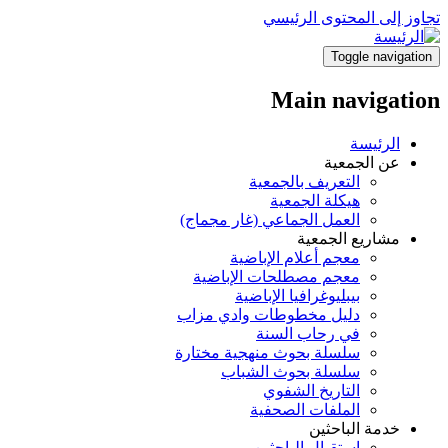
تجاوز إلى المحتوى الرئيسي
Toggle navigation
Main navigation
الرئيسة
عن الجمعية
التعريف بالجمعية
هيكلة الجمعية
العمل الجماعي (غار مجماج)
مشاريع الجمعية
معجم أعلام الإباضية
معجم مصطلحات الإباضية
بيبليوغرافيا الإباضية
دليل مخطوطات وادي مزاب
في رحاب السنة
سلسلة بحوث منهجية مختارة
سلسلة بحوث الشباب
التاريخ الشفوي
الملفات الصحفية
خدمة الباحثين
استقبال الباحثين