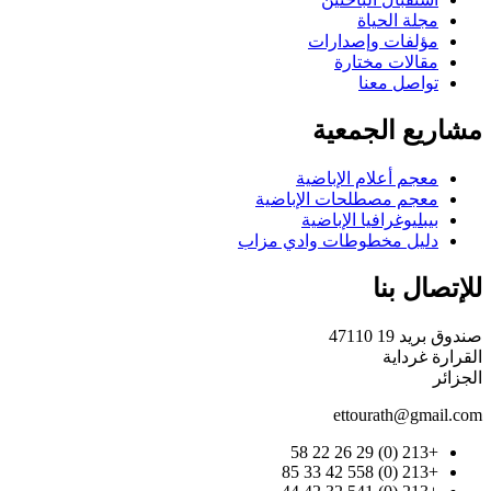
مجلة الحياة
مؤلفات وإصدارات
مقالات مختارة
تواصل معنا
مشاريع الجمعية
معجم أعلام الإباضية
معجم مصطلحات الإباضية
بيبليوغرافيا الإباضية
دليل مخطوطات وادي مزاب
للإتصال بنا
صندوق بريد 19 47110
القرارة غرداية
الجزائر
ettourath@gmail.com
+213 (0) 29 26 22 58
+213 (0) 558 42 33 85