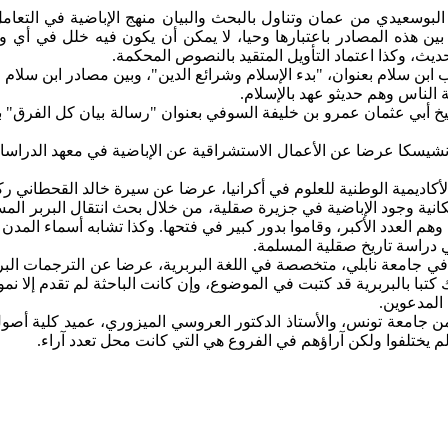
 البوسعيدي من عمان وتناول بالبحث والبيان منهج الإباضية في التعامل
ين هذه المصادر باعتبارها وحيا، لا يمكن أن يكون فيه خلل في أي وعا
يث، وكذا اعتماد التأويل المتقيد بالنصوص المحكمة.
 ابن سلام بعنوان، "بدء الإسلام وشرائع الدين"، وبين مصادر ابن سلام
الناس وهم حديثو عهد بالإسلام.
خ أبي عثمان عمرو بن خليفة السوفي بعنوان "رسالة بيان كل الفرق" بين
فرانشيسكا عرضا عن الأعمال الاستشراقية عن الإباضية في معهد الدراس
أكاديمية الوطنية للعلوم في أكرانيا، عرضا عن سيرة خالد القحطاني ر
انية وجود الإباضية في جزيرة صقلية، من خلال بحث انتقال البربر المس
م العدد الأكبر، وقاموا بدور كبير في فتحها. وكذا تشابه أسماء المدن
 دراسة تاريخ صقلية المسلمة.
 في جامعة نابلي، متخصصة في اللغة البربرية، عرضا عن الترجمات البرب
ك كتبا بالبربرية قد كتبت في الموضوع، وإن كانت الباحثة لم تقدم إلا ن
المدعوين.
 جامعة تونس، والأستاذ الدكتور العروسي الميزوري، عميد كلية أصول ا
 يختلفوا ولكن آراؤهم في الفروع هي التي كانت محل تعدد آراء.