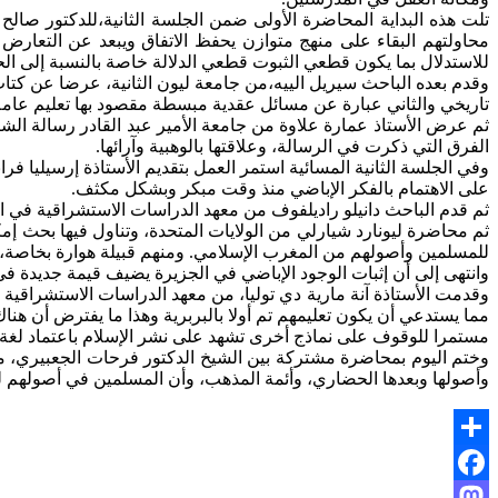
تلت هذه البداية المحاضرة الأولى ضمن الجلسة الثانية،للدكتور صالح
محاولتهم البقاء على منهج متوازن يحفظ الاتفاق ويبعد عن التعارض ب
للاستدلال بما يكون قطعي الثبوت قطعي الدلالة خاصة بالنسبة إلى الحد
وقدم بعده الباحث سيريل الييه،من جامعة ليون الثانية، عرضا عن كتاب
تاريخي والثاني عبارة عن مسائل عقدية مبسطة مقصود بها تعليم عامة 
ثم عرض الأستاذ عمارة علاوة من جامعة الأمير عبد القادر رسالة الشي
الفرق التي ذكرت في الرسالة، وعلاقتها بالوهبية وآرائها.
وفي الجلسة الثانية المسائية استمر العمل بتقديم الأستاذة إرسيليا 
على الاهتمام بالفكر الإباضي منذ وقت مبكر وبشكل مكثف.
ثم قدم الباحث دانيلو راديلفوف من معهد الدراسات الاستشراقية في ال
ثم محاضرة ليونارد شيارلي من الولايات المتحدة، وتناول فيها بحث إمك
للمسلمين وأصولهم من المغرب الإسلامي. ومنهم قبيلة هوارة بخاصة، وه
وانتهى إلى أن إثبات الوجود الإباضي في الجزيرة يضيف قيمة جديدة في
وقدمت الأستاذة آنة مارية دي توليا، من معهد الدراسات الاستشراقية
مما يستدعي أن يكون تعليمهم تم أولا بالبربرية وهذا ما يفترض أن هنا
مستمرا للوقوف على نماذج أخرى تشهد على نشر الإسلام باعتماد لغة 
وختم اليوم بمحاضرة مشتركة بين الشيخ الدكتور فرحات الجعبيري، من
وأصولها وبعدها الحضاري، وأئمة المذهب، وأن المسلمين في أصولهم لم
Share
Facebook