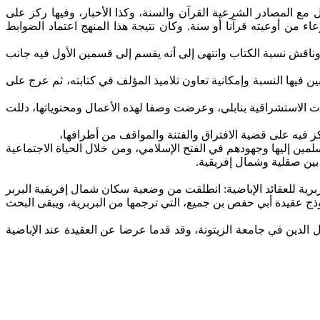
 مع المصادر الشرعية القرآن والسنة، وكذا الأخبار، وفيها ركز على
ء من أوعيته قرآنا أو سنة. وكان نتيجة هذا المنهج اعتماد الضوابط
 وناقش نسبة الكتاب وانتهى إلى أنه يقسم إلى قسمين الأول فيه جانب
 فيها النسبة وإمكانية تعاون تلاميذ المؤلف في كتابته، ثم عرج على
ات الاستشراقية بنابلي، وعرضت وصفا لهذه الأعمال ومحتوياتها، دللت
كز فيه على قضية الافتراق والفتنة والمواقف من أطرافها،
لمين إليها وجهودهم في الفتح الإسلامي، ومن خلال الحياة الاجتماعية
 بين صقلية وشمال إفريقية.
رية للعقائد الإباضية: انطلقت من وضعية سكان شمال إفريقية البربر
موذج عقيدة أبي حفص بن جميع، التي ترجمها من البربرية، ويبقى البحث
لدين في جامعة الزيتونة، وقد قدما عرضا عن العقيدة عند الإباضية