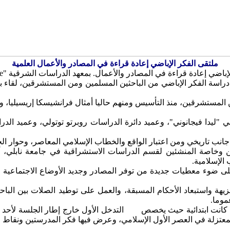
ملتقى الفكر الإباضي إعادة قراءة في المصادر والأعمال العلمية
 في المصادر والأعمال. بمعهد الدراسات الشرقية "l’orientale" من يوم 28 ماي إلى 30.
دراسة الفكر الإباضي من الباحثين المسلمين ومن المستشرقين، لقاء ب
 المستشرقين، منذ التأسيس ومنهم حاليا أمثال فرانشيسكا إريسيليا، وأ
ابلي "ليدا فيجانوني"، وعميد دائرة الدراسات روبرتو توتولي، وعميد ال
انب تاريخي ومن اعتبار الواقع والخطاب الإسلامي المعاصر، وحوار الح
ين وخاصة المنشئين لقسم الدراسات الاستشراقية في جامعة نابلي، أم
الإسلامية.
 على ضوء معطيات جديدة من توفر المصادر وجديد الأوضاع الاجتماعية وا
يهة واستبعاد الأحكام المسبقة، والعمل على توطيد الصلات بين الباحث
عموما.
رة كانت ابتدائية حيث يخصص
التدخل الأول خارج إطار الجلسة لأحد ك
عتزلة في العصر الأول الإسلامي، وعرض فيها فكر المدرستين ونقاط الاتف