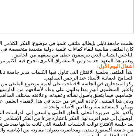
نظمت جامعة نابلي بإيطاليا ملتقى علميا في موضوع: الفكر الكلامي الإباضي إعادة قراءة
كان الملتقى مناسبة للقاء كفاءات علمية دولية متعددة متخصصة في 
الباحثين الشباب الذين يترسمون خطى من سبقهم من الجانبين.
ويعتبر هذا المعهد أحد مدارس الاستشراق الكبرى، تخرج فيه الكثير من
أشغال اليوم الأول:
ابتدأ الملتقى بجلسة الافتتاح التي تناول فيها الكلمات مدير جامعة ن
التسامح العمانية الأستاذ عبد الرحمن السالمي.
ركز المتدخلون في الجلسة الافتتاحية على أهمية موضوع الملتقى من ج
واعتبر المنظمون أنهم بهذا يدللون على وفاء لأسلافهم من الدارس
اهتمامهم، فيما يتعلق بأصول نشأته وعقيدته، وعلاقته بمختلف المذاهب 
ويأتي هذا الملتقى لإعادة القراءة من جديد في هذا الاهتمام العلمي
ويمكن الاستفادة منه ربطا بين الأصالة والحداثة.
وأكدوا على ضرورة التخلي بالخلق العلمي والسعي إلى الدراسات النز
الوصول إلى فهم أقرب لهذا الفكر باعتباره جزءا من الفكر الإسلامي 
بعد جلسة الافتتاح توالت الجلسات العلمية التي كانت بدايتها بمحاض
من جامعة أكسفورد بلندن، ومحاضرته بعنوان: مقارنة بين الإباضية والم
ومكانة العقل في المدرستين.