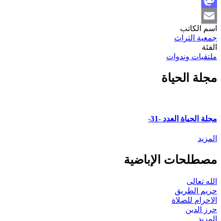
Mastodon
اسم الكاتب
Email
جمعية التراث
الفئة
ملتقيات وندوات
مجلة الحياة
مجلة الحياة العدد -31-
المزيد
مصطلحات الإباضية
الله تعالى
حريم الطريق
الاحرام للصلاة
حرز الدين
المزيد