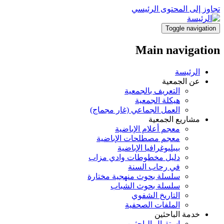
تجاوز إلى المحتوى الرئيسي
Toggle navigation
Main navigation
الرئيسة
عن الجمعية
التعريف بالجمعية
هيكلة الجمعية
العمل الجماعي (غار مجماج)
مشاريع الجمعية
معجم أعلام الإباضية
معجم مصطلحات الإباضية
بيبليوغرافيا الإباضية
دليل مخطوطات وادي مزاب
في رحاب السنة
سلسلة بحوث منهجية مختارة
سلسلة بحوث الشباب
التاريخ الشفوي
الملفات الصحفية
خدمة الباحثين
استقبال الباحثين