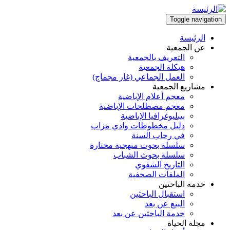
تجاوز
إلى
Toggle navigation
المحتوى
الرئيسة
الرئيسي
Main
عن الجمعية
التعريف بالجمعية
navigation
هيكلة الجمعية
العمل الجماعي (غار مجماج)
مشاريع الجمعية
معجم أعلام الإباضية
معجم مصطلحات الإباضية
بيبليوغرافيا الإباضية
دليل مخطوطات وادي مزاب
في رحاب السنة
سلسلة بحوث منهجية مختارة
سلسلة بحوث الشباب
التاريخ الشفوي
الملفات الصحفية
خدمة الباحثين
استقبال الباحثين
البيع عن بعد
خدمة الباحثين عن بعد
مجلة الحياة