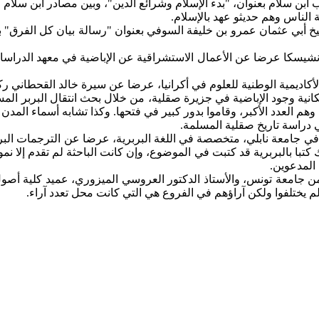
 ابن سلام بعنوان، "بدء الإسلام وشرائع الدين"، وبين مصادر ابن سلام
الناس وهم حديثو عهد بالإسلام.
خ أبي عثمان عمرو بن خليفة السوفي بعنوان "رسالة بيان كل الفرق" بين
فرانشيسكا عرضا عن الأعمال الاستشراقية عن الإباضية في معهد الدراس
أكاديمية الوطنية للعلوم في أكرانيا، عرضا عن سيرة خالد القحطاني ر
انية وجود الإباضية في جزيرة صقلية، من خلال بحث انتقال البربر المس
م العدد الأكبر، وقاموا بدور كبير في فتحها. وكذا تشابه أسماء المدن
 دراسة تاريخ صقلية المسلمة.
 في جامعة نابلي، متخصصة في اللغة البربرية، عرضا عن الترجمات البرب
ك كتبا بالبربرية قد كتبت في الموضوع، وإن كانت الباحثة لم تقدم إلا ن
المدعوين.
 جامعة تونس، والأستاذ الدكتور العروسي الميزوري، عميد كلية أصول ا
 يختلفوا ولكن آراؤهم في الفروع هي التي كانت محل تعدد آراء.