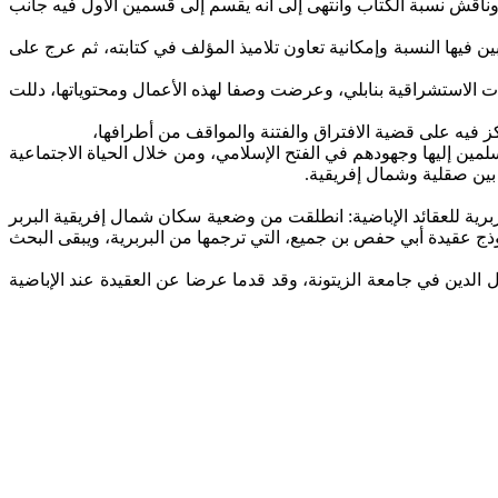
 وناقش نسبة الكتاب وانتهى إلى أنه يقسم إلى قسمين الأول فيه جانب
 فيها النسبة وإمكانية تعاون تلاميذ المؤلف في كتابته، ثم عرج على
ات الاستشراقية بنابلي، وعرضت وصفا لهذه الأعمال ومحتوياتها، دللت
كز فيه على قضية الافتراق والفتنة والمواقف من أطرافها،
لمين إليها وجهودهم في الفتح الإسلامي، ومن خلال الحياة الاجتماعية
 بين صقلية وشمال إفريقية.
رية للعقائد الإباضية: انطلقت من وضعية سكان شمال إفريقية البربر
موذج عقيدة أبي حفص بن جميع، التي ترجمها من البربرية، ويبقى البحث
لدين في جامعة الزيتونة، وقد قدما عرضا عن العقيدة عند الإباضية