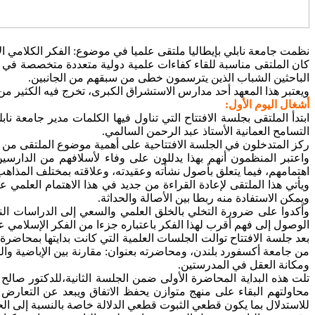
نظمت جامعة نابلي بإيطاليا ملتقى علميا في موضوع: الفكر الكلامي الإباضي إعادة قراءة
كان الملتقى مناسبة للقاء كفاءات علمية دولية متعددة متخصصة في 
الباحثين الشباب الذين يترسمون خطى من سبقهم من الجانبين.
ويعتبر هذا المعهد أحد مدارس الاستشراق الكبرى، تخرج فيه الكثير من
أشغال اليوم الأول:
ابتدأ الملتقى بجلسة الافتتاح التي تناول فيها الكلمات مدير جامعة ن
التسامح العمانية الأستاذ عبد الرحمن السالمي.
ركز المتدخلون في الجلسة الافتتاحية على أهمية موضوع الملتقى من ج
واعتبر المنظمون أنهم بهذا يدللون على وفاء لأسلافهم من الدارس
اهتمامهم، فيما يتعلق بأصول نشأته وعقيدته، وعلاقته بمختلف المذاهب 
ويأتي هذا الملتقى لإعادة القراءة من جديد في هذا الاهتمام العلمي
ويمكن الاستفادة منه ربطا بين الأصالة والحداثة.
وأكدوا على ضرورة التخلي بالخلق العلمي والسعي إلى الدراسات النز
الوصول إلى فهم أقرب لهذا الفكر باعتباره جزءا من الفكر الإسلامي 
بعد جلسة الافتتاح توالت الجلسات العلمية التي كانت بدايتها بمحاض
من جامعة أكسفورد بلندن، ومحاضرته بعنوان: مقارنة بين الإباضية والم
ومكانة العقل في المدرستين.
تلت هذه البداية المحاضرة الأولى ضمن الجلسة الثانية،للدكتور صالح
محاولتهم البقاء على منهج متوازن يحفظ الاتفاق ويبعد عن التعارض ب
للاستدلال بما يكون قطعي الثبوت قطعي الدلالة خاصة بالنسبة إلى الحد