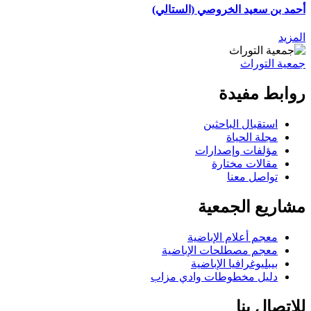
أحمد بن سعيد الخروصي (الستالي)
المزيد
جمعية التوراث
روابط مفيدة
استقبال الباحثين
مجلة الحياة
مؤلفات وإصدارات
مقالات مختارة
تواصل معنا
مشاريع الجمعية
معجم أعلام الإباضية
معجم مصطلحات الإباضية
بيبليوغرافيا الإباضية
دليل مخطوطات وادي مزاب
للإتصال بنا