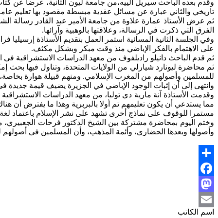
وقدم بعده الباحث سيريل الييه،من جامعة ليون الثانية، عرضا عن كتاب
تاريخي والثاني عبارة عن مسائل عقدية مبسطة مقصود بها تعليم عامة 
ثم عرض الأستاذ عمارة علاوة من جامعة الأمير عبد القادر رسالة الشي
الفرق التي ذكرت في الرسالة، وعلاقتها بالوهبية وآرائها.
وفي الجلسة الثانية المسائية استمر العمل بتقديم الأستاذة إرسيليا 
على الاهتمام بالفكر الإباضي منذ وقت مبكر وبشكل مكثف.
ثم قدم الباحث دانيلو راديلفوف من معهد الدراسات الاستشراقية في ال
ثم محاضرة ليونارد شيارلي من الولايات المتحدة، وتناول فيها بحث إمك
للمسلمين وأصولهم من المغرب الإسلامي. ومنهم قبيلة هوارة بخاصة، وه
وانتهى إلى أن إثبات الوجود الإباضي في الجزيرة يضيف قيمة جديدة في
وقدمت الأستاذة آنة مارية دي توليا، من معهد الدراسات الاستشراقية
مما يستدعي أن يكون تعليمهم تم أولا بالبربرية وهذا ما يفترض أن هنا
مستمرا للوقوف على نماذج أخرى تشهد على نشر الإسلام باعتماد لغة 
وختم اليوم بمحاضرة مشتركة بين الشيخ الدكتور فرحات الجعبيري، من
وأصولها وبعدها الحضاري، وأئمة المذهب، وأن المسلمين في أصولهم لم
Share
Facebook
Mastodon
اسم الكاتب
Email