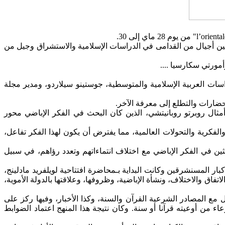
ين أجيال من القدامى في الدراسات الإسلامية والاستشراق وجيل من
مورتي سكارسيا ....
دراسات العربية الإسلامية والمتوسطية، جوستينو سيلاردو، ومدير مجلة
ضارات والتطلع إلى معرفة الآخر.
ثال روبرتو روبانيتشي، الذين كان البحث في الفكر الإباضي محور
لفكرية والتحولات العالمية، مما يفترض أن يكون لهذا الفكر تفاعل،
ين في الفكر الإباضي مع اختلاف انتماءاتهم وتعدد رؤاهم، في سبيل
بار المسنشرقين وكانت البداية بـمحاضرة افتتاحية لويلفريد مادلينج،
اق والاختلاف، ونشأة الإباضية، وظروفها، وعلاقتها بالدولة الأموية،
 مع المصادر الشرعية القرآن والسنة، وكذا الأخبار، وفيها ركز على
ء من أوعيته قرآنا أو سنة. وكان نتيجة هذا المنهج اعتماد الضوابط