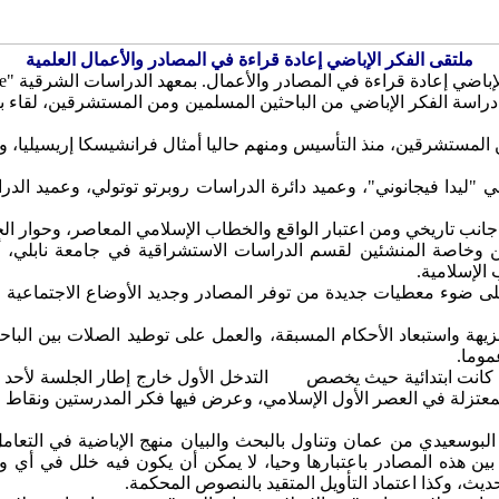
ملتقى الفكر الإباضي إعادة قراءة في المصادر والأعمال العلمية
 في المصادر والأعمال. بمعهد الدراسات الشرقية "l’orientale" من يوم 28 ماي إلى 30.
دراسة الفكر الإباضي من الباحثين المسلمين ومن المستشرقين، لقاء ب
 المستشرقين، منذ التأسيس ومنهم حاليا أمثال فرانشيسكا إريسيليا، وأ
ابلي "ليدا فيجانوني"، وعميد دائرة الدراسات روبرتو توتولي، وعميد ال
انب تاريخي ومن اعتبار الواقع والخطاب الإسلامي المعاصر، وحوار الح
ين وخاصة المنشئين لقسم الدراسات الاستشراقية في جامعة نابلي، أم
الإسلامية.
 على ضوء معطيات جديدة من توفر المصادر وجديد الأوضاع الاجتماعية وا
يهة واستبعاد الأحكام المسبقة، والعمل على توطيد الصلات بين الباحث
عموما.
رة كانت ابتدائية حيث يخصص
التدخل الأول خارج إطار الجلسة لأحد ك
عتزلة في العصر الأول الإسلامي، وعرض فيها فكر المدرستين ونقاط الاتف
 البوسعيدي من عمان وتناول بالبحث والبيان منهج الإباضية في التعامل
ين هذه المصادر باعتبارها وحيا، لا يمكن أن يكون فيه خلل في أي وعا
يث، وكذا اعتماد التأويل المتقيد بالنصوص المحكمة.