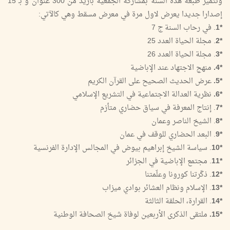
‏وتتميز طبعة هذه السنة بمشاركة الجمعية بأزيد من 300 عنوان و بـ 15
إصدارا جديدا يعرض لاول مرة في معرض مسقط وهي كالآتي:
‏*1
. في رحاب السنة ج 7
*2
. مجلة الحياة العدد 25
‏*3
. مجلة الحياة العدد 26
‏*4.
منهج الاجتهاد عند الإباضية
‏*5.
عرض الحديث الصحيح على القرآن الكريم
‏*6.
نظرية العدالة الاجتماعية في التشريع الإسلامي
‏*7
. إنتاج المعرفة في سياق حضاري متأزم
‏*8
. الشيخ الناصر وعمان
‏*9
. البعد الحضاري للوقف في عمان
‏*10
. سياسة الشيخ إبراهيم بيوض في المجالس الإدارة الفرنسية
‏*11
. مجتمع الإباضية في الجزائر
‏*12
. ذكّرتنا كورونا وعلّمتنا
‏*13
. الإسلام ونظام العشائر بوادي ميزاب
‏*14
. القرارة، الحلقة الثالثة
‏*15.
ملتقى الذكرى الأربعين لوفاة شيخ الصحافة الوطنية