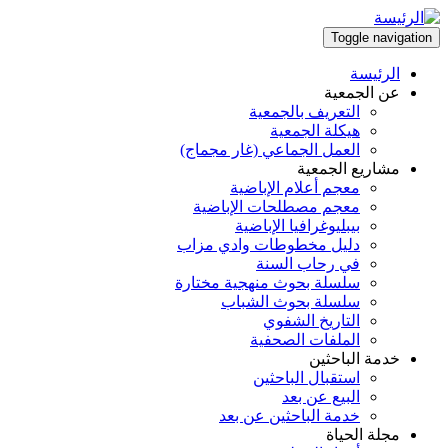
تجاوز
إلى
Toggle navigation
المحتوى
الرئيسة
الرئيسي
Main
عن الجمعية
التعريف بالجمعية
navigation
هيكلة الجمعية
العمل الجماعي (غار مجماج)
مشاريع الجمعية
معجم أعلام الإباضية
معجم مصطلحات الإباضية
بيبليوغرافيا الإباضية
دليل مخطوطات وادي مزاب
في رحاب السنة
سلسلة بحوث منهجية مختارة
سلسلة بحوث الشباب
التاريخ الشفوي
الملفات الصحفية
خدمة الباحثين
استقبال الباحثين
البيع عن بعد
خدمة الباحثين عن بعد
مجلة الحياة