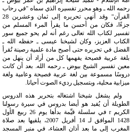
رحمه الله ـ وهو محرر تفسيره الذي سماه "في رحاب
القرآن" وقد أنهى تحريره إلى ثمان وعشرين 28
جزءًا، فكان من أحسن ما يقرأ المرء المسلم من
تفسير لكتاب الله تعالى رغم أنه لم يحو جميع سور
الكتاب العزيز، وكان لشيخنا عيسى ـ حفظه الله ـ
الفضل في تحريره حتى أصبح مادة علمية رصينة تُقرأ
بلغة عربية فصيحة يفهمها كل من أراد أن ينهل من
معين تفسير الشيخ بيوض ـ رحمه الله. بعد أن كانت
دروسًا مسموعة بين لغة عربية فصيحة وعامية ولغة
ميزابية محلية، وبتسجيل رديء الصوت أحيانا.
ولم يشغل شيخنا اشتغاله بتحرير هذه الدروس
الطويلة أن يُفيد هو أيضا بدروس في سيرة رسولنا
الكريم
r
في سلسلة قيِّمة بدأها يوم 26 ربيع الأول
1428 الموافق لـ 14 أفريل 2007، يلقيها بعد صلاة
المغرب إلى ما بعد أذان العشاء، في منبر المسجد