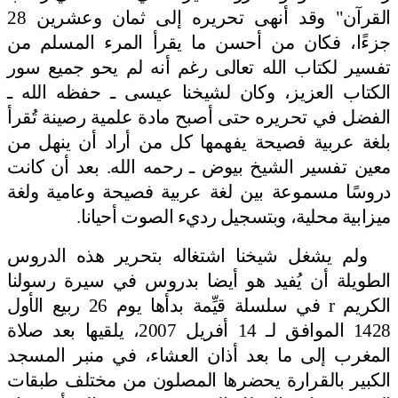
القرآن" وقد أنهى تحريره إلى ثمان وعشرين 28
جزءًا، فكان من أحسن ما يقرأ المرء المسلم من
تفسير لكتاب الله تعالى رغم أنه لم يحو جميع سور
الكتاب العزيز، وكان لشيخنا عيسى ـ حفظه الله ـ
الفضل في تحريره حتى أصبح مادة علمية رصينة تُقرأ
بلغة عربية فصيحة يفهمها كل من أراد أن ينهل من
معين تفسير الشيخ بيوض ـ رحمه الله. بعد أن كانت
دروسًا مسموعة بين لغة عربية فصيحة وعامية ولغة
ميزابية محلية، وبتسجيل رديء الصوت أحيانا.
ولم يشغل شيخنا اشتغاله بتحرير هذه الدروس
الطويلة أن يُفيد هو أيضا بدروس في سيرة رسولنا
الكريم
r
في سلسلة قيِّمة بدأها يوم 26 ربيع الأول
1428 الموافق لـ 14 أفريل 2007، يلقيها بعد صلاة
المغرب إلى ما بعد أذان العشاء، في منبر المسجد
الكبير بالقرارة يحضرها المصلون من مختلف طبقات