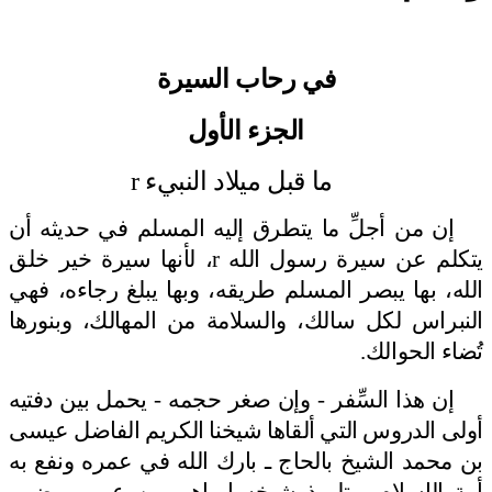
في رحاب السيرة
الجزء الأول
ما قبل ميلاد النبيء
r
إن من أجلِّ ما يتطرق إليه المسلم في حديثه أن
يتكلم عن سيرة رسول الله
r
، لأنها سيرة خير
خلق
الله، بها يبصر المسلم طريقه، وبها يبلغ رجاءه، فهي
النبراس لكل سالك، والسلامة من المهالك، وبنورها
تُضاء الحوالك.
إن هذا السِّفر - وإن صغر حجمه - يحمل بين دفتيه
أولى الدروس التي ألقاها شيخنا الكريم الفاضل عيسى
بن محمد الشيخ بالحاج ـ بارك الله في عمره ونفع به
أمة الإسلام - تلميذ شيخه إبراهيم بن عمر بيوض ـ