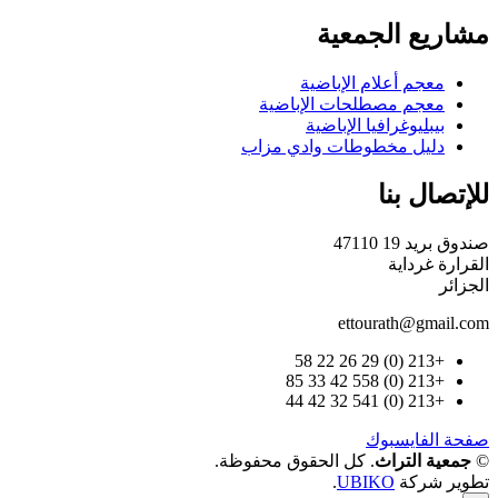
مشاريع الجمعية
معجم أعلام الإباضية
معجم مصطلحات الإباضية
بيبليوغرافيا الإباضية
دليل مخطوطات وادي مزاب
للإتصال بنا
صندوق بريد 19 47110
القرارة غرداية
الجزائر
ettourath@gmail.com
+213 (0) 29 26 22 58
+213 (0) 558 42 33 85
+213 (0) 541 32 42 44
صفحة الفايسبوك
©
جمعية التراث
. كل الحقوق محفوظة.
تطوير شركة
UBIKO
.