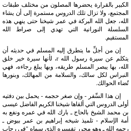
الكبير بالقرارة يحضرها المصلون من مختلف طبقات
المجتمع، ولا تزال تلك الدروس مستمرة إلى أن يشاء
الله، جعل الله البركة في عمر شيخنا حتى ينهي هذه
السلسلة النورانية التي تهدي إلى صراط الله
المستقيم.
إن من أجلِّ ما يتطرق إليه المسلم في حديثه أن
يتكلم عن سيرة رسول الله
r
، لأنها سيرة خير
خلق
الله، بها يبصر المسلم طريقه، وبها يبلغ رجاءه، فهي
النبراس لكل سالك، والسلامة من المهالك، وبنورها
تُضاء الحوالك.
إن هذا السِّفر - وإن صغر حجمه - يحمل بين دفتيه
أولى الدروس التي ألقاها شيخنا الكريم الفاضل عيسى
بن محمد الشيخ بالحاج ـ بارك الله في عمره ونفع به
أمة الإسلام - تلميذ شيخه إبراهيم بن عمر بيوض ـ
رحمه الله ـ وهو محرر تفسيره الذي سماه "في رحاب