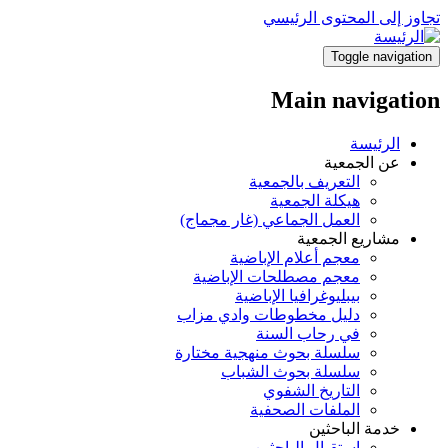
 إلى المحتوى الرئيسي
Toggle navig
Main navigat
الرئيسة
عن الجمعية
التعريف بالجمعية
هيكلة الجمعية
العمل الجماعي (غار مجماج)
مشاريع الجمعية
معجم أعلام الإباضية
معجم مصطلحات الإباضية
بيبليوغرافيا الإباضية
دليل مخطوطات وادي مزاب
في رحاب السنة
سلسلة بحوث منهجية مختارة
سلسلة بحوث الشباب
التاريخ الشفوي
الملفات الصحفية
خدمة الباحثين
استقبال الباحثين