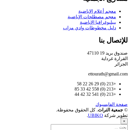
معجم أعلام الإباضية
معجم مصطلحات الإباضية
بيبليوغرافيا الإباضية
دليل مخطوطات وادي مزاب
صال بنا
يد 19 47110
رة غرداية
ئر
ettourath@gmai
+213 (0) 29 26 22 58
+213 (0) 558 42 33 85
+213 (0) 541 32 42 44
الفايسبوك
ية التراث
. كل الحقوق محفوظة.
ر شركة
UBIKO
.