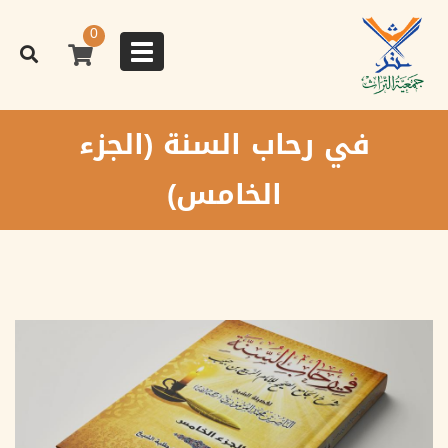
تجاوز
إلى
0
المحتوى
Toggle
الرئيسي
navigation
في رحاب السنة (الجزء
الخامس)