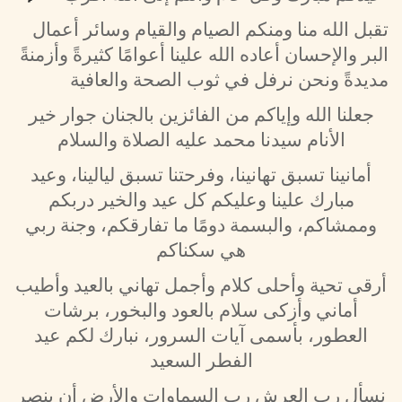
تقبل الله منا ومنكم الصيام والقيام وسائر أعمال
البر والإحسان أعاده الله علينا أعوامًا كثيرةً وأزمنةً
مديدةً ونحن نرفل في ثوب الصحة والعافية
جعلنا الله وإياكم من الفائزين بالجنان جوار خير
الأنام سيدنا محمد عليه الصلاة والسلام
أمانينا تسبق تهانينا، وفرحتنا تسبق ليالينا، وعيد
مبارك علينا وعليكم كل عيد والخير دربكم
وممشاكم، والبسمة دومًا ما تفارقكم، وجنة ربي
هي سكناكم
أرقى تحية وأحلى كلام وأجمل تهاني بالعيد وأطيب
أماني وأزكى سلام بالعود والبخور، برشات
العطور، بأسمى آيات السرور، نبارك لكم عيد
الفطر السعيد
نسأل رب العرش رب السماوات والأرض أن ينصر