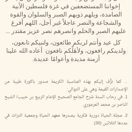
إخواننا المستضعفين في غزة فلسطين الأبية
الصامدة، ويلهم ذويهم الصبر والسلوان والقوة
والشجاعة والنصر عاجلاً غير آجل، اللهم أفرغ
عليهم الصبر والحلم وانصرهم نصر عزيز مقتدر ...
كل عيد وأنتم لربكم طائعون، ولنبيكم تابعون،
ولدينكم رافعون، ولأهَلْكم نافعون أعاده الله علينا
أزمنة مديدة وأعوامًا عديدة.
... كما نزُّف إليكم بهذه المناسبة الكريمة صدور باكورة طيبة من
الإصدارات القيمة وهي على التوالي:
1. في رحاب السنة شرح الجامع الصحيح للإمام الربيع بن حبيب/ الشيخ
الناصر بن محمد المرموري.
2. مجلة الحياة دورية فكرية يصدرها معهد الحياة وجمعية التراث في
عددها الثلاثين (30).