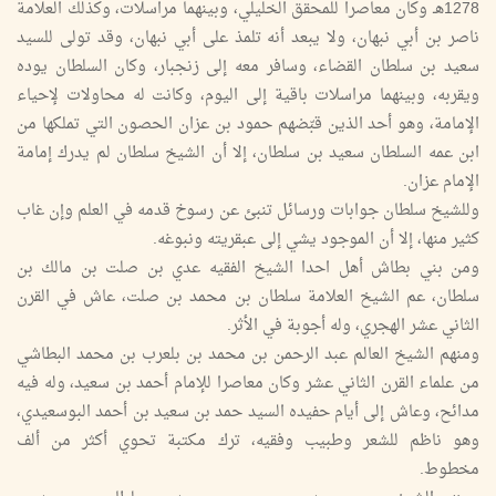
1278هـ وكان معاصرا للمحقق الخليلي، وبينهما مراسلات، وكذلك العلامة
ناصر بن أبي نبهان، ولا يبعد أنه تلمذ على أبي نبهان، وقد تولى للسيد
سعيد بن سلطان القضاء، وسافر معه إلى زنجبار، وكان السلطان يوده
ويقربه، وبينهما مراسلات باقية إلى اليوم، وكانت له محاولات لإحياء
الإمامة، وهو أحد الذين قبّضهم حمود بن عزان الحصون التي تملكها من
ابن عمه السلطان سعيد بن سلطان، إلا أن الشيخ سلطان لم يدرك إمامة
الإمام عزان.
وللشيخ سلطان جوابات ورسائل تنبئ عن رسوخ قدمه في العلم وإن غاب
كثير منها، إلا أن الموجود يشي إلى عبقريته ونبوغه.
ومن بني بطاش أهل احدا الشيخ الفقيه عدي بن صلت بن مالك بن
سلطان، عم الشيخ العلامة سلطان بن محمد بن صلت، عاش في القرن
الثاني عشر الهجري، وله أجوبة في الأثر.
ومنهم الشيخ العالم عبد الرحمن بن محمد بن بلعرب بن محمد البطاشي
من علماء القرن الثاني عشر وكان معاصرا للإمام أحمد بن سعيد، وله فيه
مدائح، وعاش إلى أيام حفيده السيد حمد بن سعيد بن أحمد البوسعيدي،
وهو ناظم للشعر وطبيب وفقيه، ترك مكتبة تحوي أكثر من ألف
مخطوط.