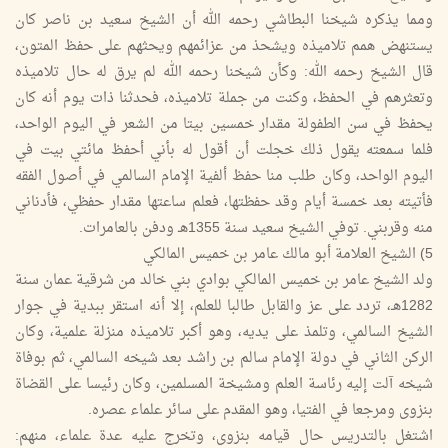
ومما يذكره شيخنا البطاشي رحمه الله أن الشيخ سعيد بن ناصر كان
يستنهض همم تلاميذه ويشحذ من عزائمهم ويحثهم على حفظ المتون،
قال الشيخ رحمه الله: وكأن شيخنا رحمه الله لم يرق له حال تلاميذه
وتعثرهم في الحفظ، وكنت من جملة تلاميذه، فحدثنا ذات يوم أنه كان
يحفظ في سن الطفولة مقدار خمسين بيتا من الشعر في اليوم الواحد،
فلما سمعته يقول ذلك خجلت أن أقول له بأني أحفظ مائتي بيت في
اليوم الواحد، وكان طلب منا حفظ ألفية الإمام السالمي في أصول الفقه
فأتيته بعد خمسة أيام وقد حفظتها، فعلم ساعتها مقدار حفظي، فأدناني
منه وقربني. توفي الشيخ سعيد سنة 1355هـ ودفن بالعامرات.
5) الشيخ العلامة أبو مالك عامر بن خميس المالكي
ولد الشيخ عامر بن خميس المالكي بوادي بني خالد من شرقية عمان سنة
1282هـ، تردد على عز والقابل طالبا للعلم، إلا أنه استقر ببدية في جوار
الشيخ السالمي، وتلمذ على يديه، وهو أكبر تلاميذه منزلة علمية، وكان
الركن الثاني في دولة الإمام سالم بن راشد بعد شيخه السالمي، ثم بوفاة
شيخه آلت إليه رئاسة العلم ومشيخة المسلمين، وكان رئيسا على القضاة
بنزوى ومرجعا في الفتيا، وهو المقدم على سائر علماء عصره.
اشتغل بالتدريس حال قيامه بنزوى، وتخرج عليه عدة علماء، منهم: