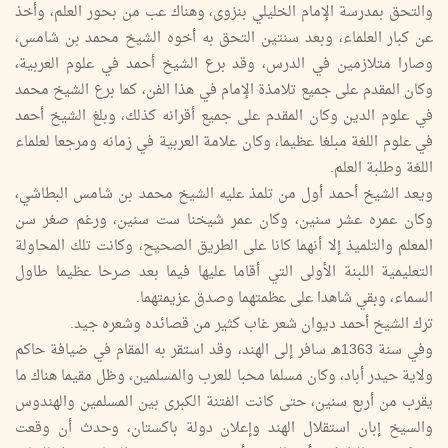
والتحق بمدرسة الإمام الخليلي بنزوى، وهناك عب من بحور العلم، وأخذ
عن كبار العلماء، وبعد سنتين التحق به أخوه الشيخ محمد بن شامس،
وصارا متلازمين في الدرس، وقد برع الشيخ أحمد في علوم العربية،
وكان المقدم على جميع تلامذة الإمام في هذا الفن، كما برع الشيخ محمد
في علوم الدين وكان المقدم على جميع أقرانه كذلك، وبلغ الشيخ أحمد
في علوم اللغة مبلغا عظيما، وكان علامة العربية في زمانه ومرجعا لعلماء
اللغة وطلبة العلم.
ويعد الشيخ أحمد أول من تلمذ عليه الشيخ محمد بن شامس البطاشي،
وكان عمره عشر سنين، وكان عمر شيخنا ست سنين، ورغم صغر سن
المعلم والتلميذ إلا أنهما كانا على الطريق الصحيح، وكانت تلك المحاولة
التعليمية اللبنة الأولى التي أقاما عليها فيما بعد صرحا عظيما طاول
السماء، وبقي شاهدا على عظمتهما وصدق عزيمتهما.
ترك الشيخ أحمد ديوان شعر غاب كثير من قصائده وشعره جيد.
وفي سنة 1363هـ سافر إلى الهند، وقد استقر به المقام في ضيافة حاكم
ولاية حيدر أباد، وكان مسلما محبا للعرب والمسلمين، وظل مقيما هناك ما
يقرب من أربع سنين، حتى كانت الفتنة الكبرى بين المسلمين والهندوس
والسيخ إبان استقلال الهند وإعلان دولة باكستان، وحدث أن وقعت