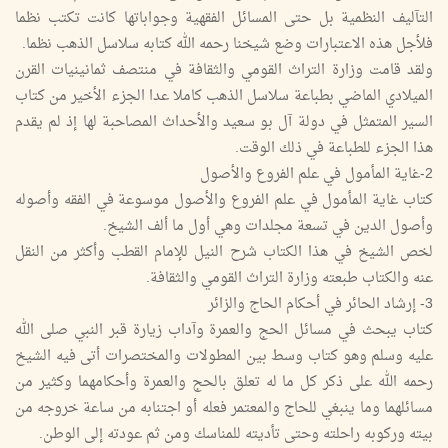
التآليف النظمية بل حتى المسائل الفقهية وجواباتها كانت تكتب نظما
فلأجل هذه الاعتبارات وضع شيخنا رحمه الله كتابه سلاسل الذهب نظما.
ولقد قامت وزارة التراث القومي والثقافة في منتصف ثمانينيات القرن
الميلادي الماضي بطباعة سلاسل الذهب كاملا عدا الجزء الأخير من كتاب
السير المتمثل في دولة آل بو سعيد والأحداث المصاحبة لها إذ لم يقدم
هذا الجزء للطباعة في ذلك الوقت.
2-غاية المأمول في علم الفروع والأصول
كتاب غاية المأمول في علم الفروع والأصول موسوعة في الفقه وأصوله
وأصول الدين في تسعة مجلدات وهي أول ما ألف الشيخ.
لخص الشيخ في هذا الكتاب شرح النيل للإمام القطب وأكثر من النقل
عنه والكتاب طبعته وزارة التراث القومي والثقافة.
3- إرشاد الحائر في أحكام الحاج والزائر
كتاب يبحث في مسائل الحج والعمرة وآداب زيارة قبر النبي صلى الله
عليه وسلم وهو كتاب وسط بين المطولات والمختصرات أتى فيه الشيخ
رحمه الله على ذكر كل ما له تعلق بالحج والعمرة وأحكامهما وكثير من
مسائلهما وما ينبغي للحاج والمعتمر فعله أو اجتنابه من ساعة خروجه من
بيته وركوبه راحلته وحتى تأديته للمناسك ومن ثم عودته إلى الوطن.