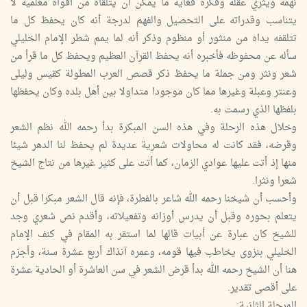
نهمه ويثري عقله وفكره فغاية ما يمكن أن يتلقاه من أفواه معلميه لا
يتناسب وقدراته على التحصيل والفهم لدرجة أنه كان يحفظ كل ما
تتلقفه يداه من منثور أو منظوم وذكر أنه لما يمم شطر الإمام الخليلي
سأله عن محفوظه فأخبره أنه يحفظ القرآن العظيم ويحفظ كل ما قرأ من
شعر ونثر ومن جملة ما يحفظ ذكر قصص العرب المطولة كقيس وليلى
وعنتر وعبلة وغيرها مما كان موجودا متداولا بين أهل بلده وكان يحفظها
بلفظها الذي رسمت به.
وخلال هذه الرحلة وفي هذه السن المبكرة بدأ رحمه الله نظم الشعر
وقرضه، فقد كانت له محاولات شعرية عديدة لم يحفظ لنا الدهر شيئا
منها إذ أتت عليها عوادي الزمان، كما أتت على كثير غيرها من نتاج الشيخ
شعرا ونثرا.
وأحسب أن شيخنا رحمه الله شاعر بالفطرة، فإنه قال الشعر مبكرا قبل أن
يتعلم بحوره وقبل أن يدرس أوزانه وتفعيلاته، وأقدم نص شعري وجد
للشيخ كان عبارة عن أبيات قالها لما استقر به المقام في كنف الإمام
الخليلي بنزوى يخاطب فيها قومه، وعمره آنذاك أربع عشرة سنة، وأجزم
هنا أن الشيخ رحمه الله بدأ قرض الشعر في سن العاشرة أو الحادية عشرة
على أقصى تقدير.
المرحلة الثانية: