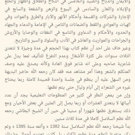
والأيمان والذباح والصيد والخامس في النكاح والطلاق والظهار والخلع
والإيلاء واللعان والسادس في البيوع والرهن والشفعة والسابع في
الإجارة والشركات والقسمة وأحكام الأنهر والآبار والطرق والموات وفي
الهبات والعوادي واللقط والضمانات والثامن في الإمامة والدماء والجهاد
والحدود والأحكام و الدعاوى والتاسع في النفقات والوصايا والأروش
والجراحات والمواريث والعاشر في الأدب والسلوك والسير والتاريخ.
وغير خاف على احد أن نظم كتاب بهذا الحجم في مدة وجيزة لا تتعدى
الثلاث سنوات على كثرة الأشغال وعدم التفرغ للتأليف لمما يدل على
شاعرية صاحبه وعلى انه شاعر فوق العادة وكأنه يصدق عليه وصف
المتكلم بالشعر وهذا أمر مشاهد منه فقد كان رحمه الله حاضر البديهة
ومن السهل عليه أن ينظم في جلسة واحدة قصيدة كاملة ربما يحتاج
غيره من الشعراء إلى أيام وليال حتى يتم نظمها.
وإن من يمعن النظر في كثير من المنظومات التعليمية يجد أن عدد
أبياتها لا يتعدى العشرات أو ربما يصل إلى المئين في بعض الأحيان ومع
ذلك يستغرق نظمها شهورا أو سنينا في حين أن الشيخ البطاشي رحمه
الله نظم السلاسل كاملا في مدة ثلاث سنين.
بدأ شيخنا رحمه الله نظم السلاسل سنة 1382 ه وأتمه سنة 1385 ه ولم
يكن متفرغا للنظم مدة نظمه الكتاب بل كانت تعتريه أحوال وشدائد