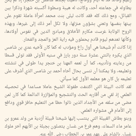
زعيم وقائد فذ له أيام ووقائع، ناهيك بجدها شامس بن خنجر، إذ لم يكن
يطاوله في جماعته أحد، وكانت له هيبة وسطوة أكسبته شهرة وذكرا بين
القبائل، ومع ذلك كله فقد كانت ليلى بنت محمد امرأة عاملة تقوم على
بيتها بنفسها وتعني بشؤون منزلها، ولا تكل أمر ذلك إلى غيرها، وبهذه
الروح الوثابة غرست مكارم الأخلاق ومبادئ الدين في نفوس أولادها،
وكأنها تعدهم ليوم قادم يحملون فيه راية العز والمجد والفخار.
إذا كانت أم شيخنا هي أول راع ومؤدب له كما كان لأخيه عدي بن شامس
الذي يكبره باثنتي عشرة سنة دور بارز في سنيه الأولى فقد تولى قسطا
من رعايته وتأديبه، كما أن لعمه المهنا بن خنجر يدا طولى في تنشئته
وتعليمه، ولا يمكننا أن ننسى بحال أخاه أحمد بن شامس الذي أشرف على
تعليمه بل كان هو معلمه الأول كما سيأتي.
لقد كانت البيئة التي اكتنفت طفولة الشيخ عاملا مساعدا في تحصيله
العلمي إذ لقي من أقاربه الحث والتشجيع والمؤازرة الدائمة كما كان لمن
مضى من سلفه من الأجداد الذين نالوا حظا من التعليم حافز قوي ودافع
إلى الأمام في مشواره العلمي.
وبنو بطاش القبيلة التي ينتسب إليها شيخنا قبيلة أزدية من ولد عمرو بن
عامر ماء السماء، وهم فرع من غسان يتصلون بجبلة بن الأيهم آخر ملوك
غسان بالشام على عهد عمر بن الخطاب رضي الله عنه.