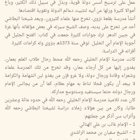
عمل على ترسيخ أسس دولة قوية، وبذل في سبيل ذلك الكثير، وباع
أموالا كثيرة ورثها عن أبيه لتثبيت دعائم الدولة وتقوية اقتصادها.
أنشأ مدرسة بقلعة نزوى، تخرج منها علماء كثيرون، ويعد شيخنا البطاشي
أحد من تخرج على يديه، وصف الشيخ سيرته في بعض مؤلفاته بأنها غرة
في جبين الدهر. ترك جوابات كثيرة جمعت في كتاب: الفتح الجليل في
أجوبة الإمام أبي الخليل. توفي سنة 1373هـ بنزوى وله كرامات كثيرة.
أقرانه في الدراسة:
كانت مدرسة الإمام الخليلي رحمه الله محط رحال طلاب العلم بعمان،
يفدون إليها من كل أرجاء عمان، وقد تخرج من تلك المدرسة علماء
وشعراء وقادة ورجال دولة، ولا غرو فإن من يغذو لبن الشهامة والكرامة
لا يبعد أن يكون فحلا تناط به مهام عظام، كما أن من يجالس الإمام
ورجال دولته حتما سيستفيد وستتوسع مداركه.
كان عدد تلاميذ مدرسة الإمام الخليلي رحمه الله في حدود مائة وعشرين
طالبا، وكان من بين هؤلاء زملاء دراسة لشيخنا البطاشي رحمه الله
وأتراب سن أذكر من جملتهم:
1 – الإمام غالب بن علي الهنائي
2 – الشيخ سفيان بن محمد الراشدي