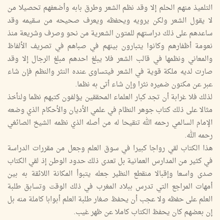
التلميذ منهم الحلم إلا وقد نظم الشعر وطرق بابه وأضعفهم تحصيلا من
لا يقول الشعر ولكن يرويه ويحفظه ويعرف صحيحه من سقيمه وقد
ساعدهم على ذلك دراستهم للمتون الشعرية من نحو وصرف وشريعة منذ
نعومة أظفارهم وكانوا يتبارون بينهم في صباهم في تصريف الألفاظ
والمعاني ونظمها في قالب الشعر فلا يبلغ احدهم مبلغ الرجال إلا وقد
صارت لديه ملكة قوية في الشعر فيتساوى عنده النثر والنظم فإن شاء
عبر عن مكنون ضميره نثرا وإن شاء أتى به نظما.
لذلك فلا غرابة أن تجد كبار العلماء المحققين يؤلفون كتبهم نظما ولنأخذ
مثالا على ذلك كتاب جوهر النظام في علمي الأديان والأحكام الذي وضعه
الإمام السالمي رحمه الله تنقيحا له من أصله الذي نظمه الشيخ الصائغي
رحمه الله.
هذا الكتاب لقي رواجا كبيرا في سوق العلم وجعل من مقررات الدراسة
في كثير من المدارس العمانية بل تعدى ذلك حدود الوطن إذ لقي الكتاب
صدى واسعا وإقبالا منقطع النظير جعله يتبوأ المكانة اللائقة به بين
أمهات المراجع التي تدرس ببلاد المغرب في ذلك الوقت وتسابق طلبة
العلم على حفظه ولا عجب أن يحفظ صغار طلبة العلم أبوابا كاملة منه بل
إن بعضهم كان يحفظ الكتاب كاملا عن ظهر غيب.