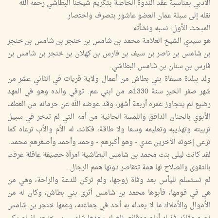
الأدبي بمناسبة عقد الندوة الخاصة بتكريم شيخنا البطاشي رحمه الله
نقله إلى سبلة عمان العضو عاشور بتصرف واختصار
المبحث الأول: نسبه ونشأته
هو سيدي الشيخ العلامة محمد بن شامس بن خنجر بن شامس بن خنجر
بن شامس بن ناصر بن سيف بن فارس بن كهلان بن خنجر بن شامس بن
فارس بن سنان بن شامس البطاشي.
ولد ببلدة مسفاة بني بطاش من أعمال ولاية قريات في الثاني عشر من
شهر صفر الخير سنة 1330هـ من ابني عم. توفي والده وهو في المهد
رضيع لم يتجاوز عمره أربعة أشهر، وقد عوضه الله عن حرمانه من العطف
الأبوي بالحنان الدافق واللمسة الحانية من أمه التي لم تدخر في سبيل
تربيته وتهذيبه وتعليمه وسعا ولا طاقة، فكانت له الأم والأب ترعاه كما
ترعى إخوته الآخرين عدي - وهو أكبرهم - وحمد وأحمد وأصغرهم محمد.
لقد كانت ليلى بنت محمد بن شامس البطاشية امرأة حصيفة عاقلة عرفت
بالتقوى والصلاح لها همة تتقاصر دونها همم الرجال.
لم تستسلم لليأس بعد وفاة زوجها، ولم تركن للدعة والراحة، وهي من
هي في قومها، فأبوها محمد بن شامس أثرى بني بطاش، وكان له من
الأموال والأملاك ما لا يعدله به أحد في جماعته، وعمها خنجر بن شامس