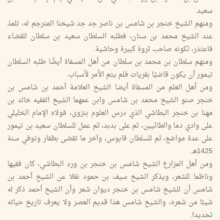
سعيد.
ومنهم الشيخ خنجر بن شامس بن ناصر جد جد شيخنا المترجم له، تلمذ
عند الشيخ محمد بن سنان، فطلبه السلطان سعيد بن سلطان للقضاء
فاعتذر، لكونه صاحب ثروة كبيرة وحاشية.
ومنهم سلطان بن محمد بن سلطان من أهل المسفاة أيضًا طلبه السلطان
تيمور أن يكون قاضيًا بقريات فلم يتم الأمر لأسباب.
ومن أهل العلم من المسفاة أيضا الشيخ العلامة أحمد بن شامس بن
خنجر صنو الشيخ محمد بن شامس وابن عمهما الشيخ الفقيه خالد بن
مهنا بن خنجر البطاشي الذي درس العلوم بنزوى، فولاه الإمام الخليلي
على وادي دما والطائيين، ثم على بدبد، ثم عمل للسلطان سعيد بن تيمور
على عدة مواضع، ثم للسلطان قابوس، وآخر ما تقضى بظفار وتوفي سنة
1425هـ.
ومن أهل المزارع الشيخ شامس بن خنجر بن ورد البطاشي، كان فقيها
وناظما للشعر، ويذكر الشيخ سيف بن حمود نقلا عن الشيخ أحمد بن
شامس أن للشيخ شامس بن خنجر ديوان شعر وأن الشيخ أحمد ذكر له
شيئا من شعره، والشيخ شامس هذا قديم العصر ولا يعرف تاريخ حياته
تحديدا.