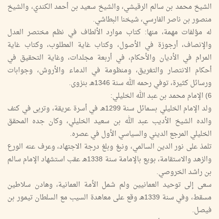
الشيخ محمد بن سالم الرقيشي، والشيخ سعيد بن أحمد الكندي، والشيخ
منصور بن ناصر الفارسي، شيخنا البطاشي.
له مؤلفات مهمة، منها: كتاب موارد الألطاف في نظم مختصر العدل
والإنصاف، أرجوزة في الأصول، وكتاب غاية المطلوب، وكتاب غاية
المرام في الأديان والأحكام، في أربعة مجلدات، وغاية التحقيق في
أحكام الانتصار والتغريق، ومنظومة في الدماء والأروش، وجوابات
ورسائل كثيرة، توفي رحمه الله سنة 1346هـ بنزوى.
6) الإمام محمد بن عبد الله الخليلي:
ولد الإمام الخليلي بسمائل سنة 1299هـ في أسرة عريقة، وتربى في كنف
والده الشيخ الأديب عبد الله بن سعيد الخليلي، وكان جده المحقق
الخليلي المرجع الديني والسياسي الأول في عصره.
تلمذ على نور الدين السالمي، ونبغ وبلغ درجة الاجتهاد، وعرف عنه الورع
والزهد والاستقامة، بويع بالإمامة سنة 1338هـ عقب استشهاد الإمام سالم
بن راشد الخروصي.
سعى إلى توحيد العمانيين ولم شمل الأمة العمانية، وهادن سلاطين
مسقط، وفي سنة 1339هـ وقع على معاهدة السيب مع السلطان تيمور بن
فيصل.