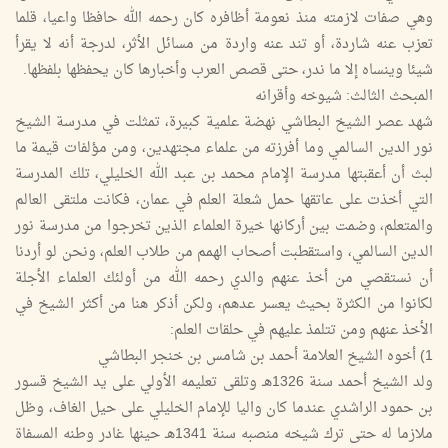
وهي صفات لازمته منذ نعومة أظافره كان رحمه الله حافظا واعيا، قلما
تعزب عنه شاردة، أو تند عنه واردة من مسائل الأثر، لدرجة أنه لا يقرأ
شيئا وينساه إلا ما ندر، حتى قصص العرب وأخبارها كان يحفظها بلفظها.
المبحث الثالث: شيوخه وأقرانه
شهد عصر الشيخ البطاشي نهضة علمية كبيرة، تمثلت في مدرسة الشيخ
نور الدين السالمي وما أفرزته من علماء مجتهدين، ومن مؤلفات قيمة ما
لبث أن أعقبتها مدرسة الإمام محمد بن عبد الله الخليلي، تلك المدرسة
التي أخذت على عاتقها حمل شعلة العلم في عمان، فكانت ملتقى العالم
والمتعلم، وضمت بين أركانها خيرة العلماء الذين تخرجوا من مدرسة نور
الدين السالمي، واستقطبت أصحاب الهمم من طلاب العلم، ونحن لو أردنا
أن نستقصي من أخذ عنهم والدي رحمه الله من أولئك العلماء الأجلة
لكانوا من الكثرة بحيث يعسر عدهم، ولكن أذكر هنا من أكثر الشيخ في
الأخذ عنهم ومن تتلمذ عليهم في حلقات العلم:
1) أخوه الشيخ العلامة أحمد بن شامس بن خنجر البطاشي
ولد الشيخ أحمد سنة 1326هـ وتلقى تعليمه الأولي على يد الشيخ قسور
بن حمود الراشدي عندما كان واليا للإمام الخليلي على حيل الغاف، وظل
ملازما له حتى ترك شيخه منصبه سنة 1341هـ حينها غادر وطنه المسفاة