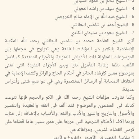
3 – الشيخ سالم بن حمود السيابي
4 – الشيخ سيف بن راشد المعولي
5 – الشيخ عبد الله بن الإمام سالم الخروصي
6 –الشيخ أحمد بن شامس البطاشي
7 – الشيخ سعود بن سليمان الكندي
أثرى الشيخ العلامة محمد بن شامس البطاشي رحمه الله المكتبة
الإسلامية بالكثير من المؤلفات النافعة وهي تتراوح في مجملها بين
الموسوعات المطولة ذات الأغراض المنوعة والأجزاء المتعددة كسلاسل
الذهب نظما وغاية المأمول نثرا وبين الأجزاء المفردة التي تعنى
بموضوع معين كإرشاد الحائر في أحكام الحاج والزائر وكشف الإصابة في
اختلاف الصحابة أو الرسائل المختصرة وهي في مواضيع شتى وأغراض
عديدة.
وكما تفاوتت مؤلفات الشيخ رحمه الله في الكم والحجم فإنها تنوعت
كذلك في المضمون والموضوع فقد ألف في الفقه والعقيدة والتفسير
والأصول والتاريخ والسير والأدب واللغة والأنساب بالإضافة إلى مئات
وربما آلاف الأحكام الشرعية التي حررها على مدى ستين عاما قضاها على
كرسي القضاء الشرعي. ومؤلفاته هي:
1-سلاسل الذهب في الأصول والفروع والأدب