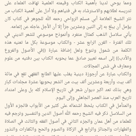
ومما يوحي لدينا بأهمية الكتاب وقيمته العلمية تهافت العلماء على
تدريسه لطلابهم والاسترشاد به في فتياهم ولا أدل على أهمية الكتاب من
نثر الشيخ العلامة أبي مسلم الرواحي رحمه الله للجوهر في كتاب كان
يؤمل أن يبلغ به إلى اثنين وعشرين جزأ إلا أن الأجل عاجله عن إتمامه.
يأتي سلاسل الذهب كمثال متفرد وأنموذج موسوعي للشعر الديني في
تلك الفترة - القرن الرابع عشر - والكتاب موسوعة بكل ما تعنيه هذه
الكلمة من شمول وتنوع ولعل إضافة عبارة ((في الأصول والفروع
والأدب)) إلى اسمه تعبير صادق عما يحويه الكتاب بين دفتيه من علوم
ومعارف في شتى المجالات.
والكتاب عبارة عن أرجوزة دينية يغلب عليها الطابع الفقهي تقع في مائة
ألف بيت وأربعة وعشرين ألف بيت من الشعر يحويها عشرة مجلدات كبار
وهي بذلك تعد اكبر ديوان شعر في تاريخ الإسلام كله بل وعلى امتداد
تاريخ العرب منذ العصر الجاهلي وإلى اليوم.
والمتأمل في الكتاب يلحظ اشتماله على كثير من الأبواب فالجزء الأول
من السلاسل ذكر فيه الشيخ رحمه الله أصول الدين والتفسير وترجم فيه
للعلماء من أهل عمان والجزء الثاني في أصول الفقه والثالث في الصلاة
والطهارات والجنائز والرابع في الزكاة والصوم والحج والكفارات والنذور