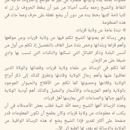
مسودة بخط يده وأبياتها مبعثرة في غير ما موضع والحروف خالية من
النقاط والشيخ رحمه يكتب أحيانا من غير أن ينقط الحروف بل إن له
كتبا تامة كتبها بخط يده من دون أن يضع نقطة على حرف ومما جاء في
هذه المنظومة:
8- نبذة عامة عن ولاية قريات
وهي رسالة لم يعنونها الشيخ تكلم فيها عن ولاية قريات وعن موقعها
وأهم قراها وبلدانها وخص بلدة حيل الغاف بالتفصيل إذ تكلم عن أول من
أسس البلدة وذكر القبائل التي تسكنها والنكبات التي تسبب بها وادي
ضيقة على مر الزمان.
كما تكلم في الرسالة عن علماء ولاية قريات وقضاتها والولاة الذين
تعاقبوا عليها وأهم رجال الولاية وقادتها وتطرق كذلك إلى ذكر أبراج
الولاية وقلاعها وحصونها كما تكلم عن الأفلاج والحيوان الموجود
بالولاية واهم المزروعات والأشجار والنخيل وكذلك أهم أودية الولاية
وأشهر جبالها والصناعات التي يمارسها أهل قريات.
وهذه الرسالة ألفها الشيخ رحمه الله تلبية لطلب بعض الأصدقاء في أن
يكتب له معلومات عن ولاية قريات وكان يطمح أن تكون المعلومات قدر
صفحة على أكثر تقدير فإذا الشيخ يضع له هذه الرسالة الوافية عن
الولاية والرسالة لم يقدر لها الطبع إلى الآن.