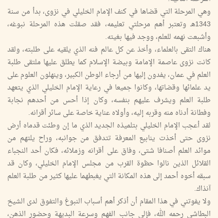
وهي المرحلة التي قضاها في كنف الإمام الخليلي في نزوى، بدأ من سنة
1343هـ وتعتبر أهم مرحلتي تعليمه، فقد صقلت هذه المرحلة نبوغه،
وأشبعت نهمه للعلم، ووجد فيها بغيته.
هناك التقى بالعلماء، وأخذ عن كل عالم فنه الذي يلقيه على طلبته، ولقد
كانت نزوى عاصمة الإمامة وبيضة الإسلام كما يطلق عليها ملتقى طلبة
العلم في عمان، يفدون إليها من أرجاء الوطن الكبير، وينهلون العلوم على
يد علمائها وقضاتها، وكانوا جميعا في رعاية الإمام الخليلي الذي يتعهد
طلبة العلم ويشرف عليهم بنفسه، وكان إذا أحس من أحدهم نجابة
وفطانة أدناه منه وقربه إليه، وأولاه عناية خاصة على سائر أقرانه.
لقد أعجب الإمام الخليلي بتلميذه الجديد الذي ما إن وطئت قدماه أرض
نزوى حتى أخذت ينابيع المعرفة تتدفق من جوانبه، وراح يلتهم من
موائد العلم أصنافا شتى، وفاق على أقرانه وزملائه، فكان أحد النجباء
القلائل الذين نالوا حظوة القرب من مجلس الإمام الخليلي، وكان قد
سبقه أخوه أحمد إلى هذه المكانة التي يغبطهما عليها كثير من طلبة العلم
آنذاك.
ولا يفوتني في هذا المقام أن أذكر أهم أسباب النبوغ والتفوق لدى الشيخ
البطاشي رحمه الله، فإلى جانب الفهم وسرعة البديهة وحضور الذهن،