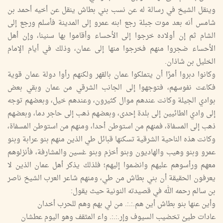
وينقل الشيخ في رسالة له عن نسب بني بطاش ينقل عن أخيه أحمد بن
شامس أنه بعد موت جبلة رجع ابنه عمرو إلى المدينة فأسلم ورجع إلى
الشام ثم إن أولاده خرجوا إلى الأحساء وأقاموا بها سنينا، وإن أهل
الأحساء ضجروا منهم فخرجوا منها إلى عمان، وذلك في أيام الإمام
الخليل بن شاذان.
وكانوا دبروا أمرًا أن يتملكوا عمان بالقهر ولكنهم رأوا دولة عمان قوية
فكاعت نفوسهم، فتوجهوا إلى الجانب الشرقي من عمان وبقي بعض
بوادي الجيلة وكانت عندهم موال كثيرون، وعندهم خيل، وبعضهم توجه
إلى وادي الطائيين إلى بلدة إحدى، وبعضهم ذهب إلى حاجر دما، وبعضهم
ذهب إلى المسفاة، فمنهم من استوطن أحدا، ومنهم من استوطن المسفاة،
وكانت هذه الناحية الشرقية تسكنها قبائل طي الذين منهم بنو عرابة وبنو
عمرو وبنو وهيب والهاديون وبنو أخزم وبنو غسين والمشارفة، فأنزلوهم
معهم ورأسوهم عليهم وانضموا إليهم؛ فلذلك يذكر أهل عمان الذين لا
يعرفون الحقيقة أن بني بطاش من طي، ومنهم شاعر العرب الشيخ ناصر
بن سالم رحمه الله في قصيدته النونية حيث يقول:
وأين عنها بنو بطاش أين هم.:.:. من لي بهم وهم للحرب أخدان
عادات طيئ تخضيب السيوف وإر.:.:. واء المثقف وهو اليوم عطشان