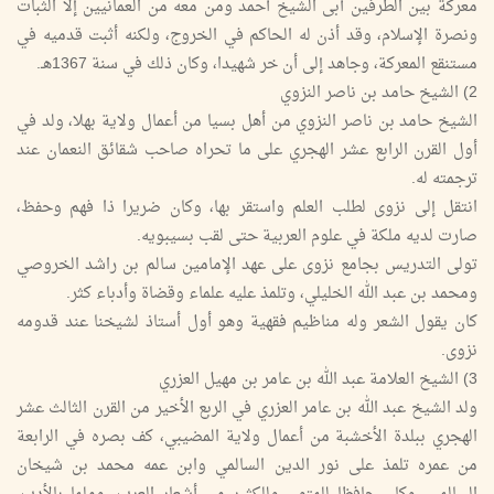
معركة بين الطرفين أبى الشيخ أحمد ومن معه من العمانيين إلا الثبات
ونصرة الإسلام، وقد أذن له الحاكم في الخروج، ولكنه أثبت قدميه في
مستنقع المعركة، وجاهد إلى أن خر شهيدا، وكان ذلك في سنة 1367هـ.
2) الشيخ حامد بن ناصر النزوي
الشيخ حامد بن ناصر النزوي من أهل بسيا من أعمال ولاية بهلا، ولد في
أول القرن الرابع عشر الهجري على ما تحراه صاحب شقائق النعمان عند
ترجمته له.
انتقل إلى نزوى لطلب العلم واستقر بها، وكان ضريرا ذا فهم وحفظ،
صارت لديه ملكة في علوم العربية حتى لقب بسيبويه.
تولى التدريس بجامع نزوى على عهد الإمامين سالم بن راشد الخروصي
ومحمد بن عبد الله الخليلي، وتلمذ عليه علماء وقضاة وأدباء كثر.
كان يقول الشعر وله مناظيم فقهية وهو أول أستاذ لشيخنا عند قدومه
نزوى.
3) الشيخ العلامة عبد الله بن عامر بن مهيل العزري
ولد الشيخ عبد الله بن عامر العزري في الربع الأخير من القرن الثالث عشر
الهجري ببلدة الأخشبة من أعمال ولاية المضيبي، كف بصره في الرابعة
من عمره تلمذ على نور الدين السالمي وابن عمه محمد بن شيخان