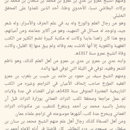
ومنهم الشيخ عمرو بن عدي بن عمرو بن محمد بن سلطان بن محمد بن
بركات البطاشي نسبا، الأحدوي وطنا، أحد الذين تلمذوا على المحقق
الخليلي.
وهو من رجال العلم والورع وله يد في علم الحرف والأسرار، وله شعر
جيد، وتوجد له مسائل في التمهيد، وهو من أكابر جماعته ومن أعيانهم،
ومع هذا كان زاهدا عابدا وكانت له مكتبة كبيرة تضم الكثير من الكتب
الفقهية واللغوية إلا أنها تلاشت بعد وفاته ولم يبق منها إلا القليل، وكانت
وفاة الشيخ عمرو سنة 1317هـ.
وابنه عدي بن عمرو بن عدي بن عمرو من أهل العلم كذلك، وهو ناظم
للشعر وفقيه، توفي في الليلة التي توفي فيها والده.
ومنهم الشيخ سيف بن حمود بن حامد بن حبيب بن بلعرب بن عمرو
الفقيه المؤرخ صاحب إتحاف الأعيان في التراجم وغيره من الكتب
التاريخية المعتبرة المتوفى سنة 1420هـ، تولى القضاء في عدة ولايات
ثم عمل مراجعا ومحققا لكتب التراث العماني بوزارة التراث قبل أن
يتصل بالسيد محمد بن أحمد ويتفرغ للتنقيب عن مكنونات التراث
العماني ويخرج عدة كتب، أشهرها موسوعته في تراجم علماء عمان.
ومن أهل المسفاة كذلك رجال أهل علم منهم الشيخ محمد بن سنان بن
سلطان بن مسعود بن ورد البطاشي كان قاضيًا في أيام الإمام أحمد بن