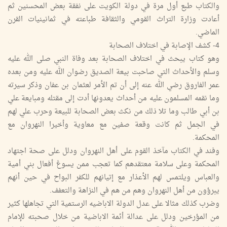
والكتاب طبع أول مرة في دولة الكويت على نفقة بعض المحسنين ثم
أعادت وزارة التراث القومي والثقافة طباعته في ثمانينيات القرن
الماضي.
4- كشف الإصابة في اختلاف الصحابة
وهو كتاب يبحث في اختلاف الصحابة بعد وفاة النبي صلى الله عليه
وسلم والأحداث التي صاحبت بيعة الصديق رضوان الله عليه ومن بعده
عمر الفاروق رضي الله عنه إلى أن تم الأمر لعثمان بن عفان وذكر سيرته
وما نقمه المسلمون عليه من أحداث يعدونها أدت إلى مقتله ومبايعة علي
بن أبي طالب وما تلا ذلك من نكث بعض الصحابة للبيعة وحرب علي لهم
في الجمل ثم كانت وقعة صفين مع معاوية وأخيرا النهروان مع
المحكمة.
وفند في الكتاب مآخذ القوم على أهل النهروان ودلل على صحة اجتهاد
المحكمة وعلى سلامة معتقدهم كما تعجب ممن يسوغ أفعال بني أمية
والعباس ويلتمس لهم الأعذار مع إتيانهم للكفر البواح في حين أنهم
يبرؤون من أهل النهروان وهم من هم في النزاهة والتعفف.
وضرب كذلك مثالا على عدل الدولة الاباضيه الرستمية التي تجاهلها كثير
من المؤرخين ودلل على عدالة أئمة الاباضية من خلال صحبته للإمام