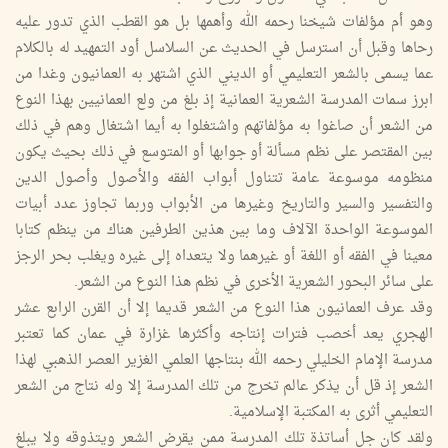
وهو أم مؤلفات شيخنا رحمه الله وأهمها بل هو القطب الذي تدور عليه
رحاها وقبل أن استرسل في الحديث عن السلاسل أود التمهيد له بالكلام
عما يسمى بالشعر التعليمي أو الديني الذي اشتهر به العمانيون وغدا من
ابرز سمات المدرسة الشعرية العمانية إذ بلغ من ولع العمانيين بهذا النوع
من الشعر أن صاغوا به مؤلفاتهم واشتغلوا به أيما اشتغال وهم في ذلك
بين المقتصر على نظم مسألة أو جوابها أو المتوسع في ذلك بحيث يكون
منظومه موسوعة عامة تتناول أبواب الفقه والأصول وأصول الدين
والتفسير والسير والتاريخ وغيرها من الأبواب وربما تجاوز عدد أبيات
الموسوعة الواحدة الآلاف وما بين هذين الطرفين هناك من ينظم كتابا
معينا في الفقه أو اللغة أو غيرهما ولا يتعداه إلى غيره ويغلب بحر الرجز
على سائر البحور الشعرية الأخرى في نظم هذا النوع من الشعر.
وقد عرف العمانيون هذا النوع من الشعر قديما إلا أن القرن الرابع عشر
الهجري يعد أخصب فترات إنتاجه وأكثرها غزارة في عمان كما تعتبر
مدرسة الإمام الخليلي رحمه الله بنتاجها العلمي الغزير العصر الذهبي لهذا
الشعر إذ قل أن يذكر عالم تخرج من تلك المدرسة إلا وله نتاج من الشعر
التعليمي أثرى به المكتبة الإسلامية.
ولقد كان جل أساتذة تلك المدرسة ممن يقرض الشعر ويتذوقه ولا يبلغ