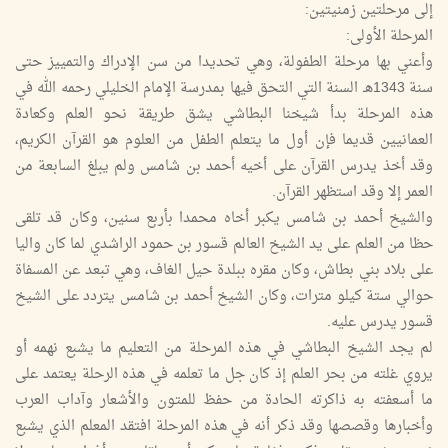
إلى مرحلتين زمنيتين:
المرحلة الأولى:
وأعني بها مرحلة الطفولة، وهي تحديدا من سن الإدراك والتمييز حتى
سنة 1343هـ السنة التي التحق فيها بمدرسة الإمام الخليلي رحمه الله في
هذه المرحلة بدأ شيخنا البطاشي يشق طريقة نحو العلم وكعادة
العمانيين قديما فإن أول ما يتعلم الطفل من العلوم هو القرآن الكريم،
وقد أخذ يدرس القرآن على أخيه أحمد بن شامس ولم يبلغ السابعة من
العمر إلا وقد استظهر القرآن.
والشيخ أحمد بن شامس يكبر أخاه محمدا بأربع سنين، وكان قد تلقى
حظا من العلم على يد الشيخ العالم قسور بن حمود الراشدي لما كان واليا
على بلاد بني بطاش، وكان مقره ببلدة حيل الغاف، وهي تبعد عن المسفاة
حوالي ستة كيلو مترات، وكان الشيخ أحمد بن شامس يتردد على الشيخ
قسور يدرس عليه.
لم يجد الشيخ البطاشي في هذه المرحلة من التعليم ما يشبع نهمه أو
يروي غلته من بحر العلم إذ كان جل ما تعلمه في هذه الرحلة يعتمد على
ما أسعفته به ذاكرته الحادة من حفظ للمتون والأشعار وآداب العرب
وأخبارها وقصصها وقد ذكر أنه في هذه المرحلة افتقد المعلم الذي يشبع