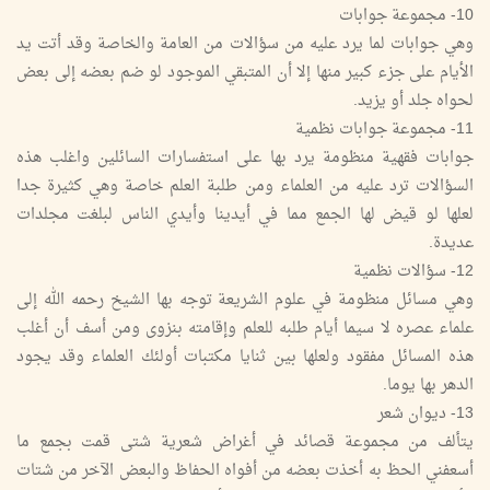
10- مجموعة جوابات
وهي جوابات لما يرد عليه من سؤالات من العامة والخاصة وقد أتت يد
الأيام على جزء كبير منها إلا أن المتبقي الموجود لو ضم بعضه إلى بعض
لحواه جلد أو يزيد.
11- مجموعة جوابات نظمية
جوابات فقهية منظومة يرد بها على استفسارات السائلين واغلب هذه
السؤالات ترد عليه من العلماء ومن طلبة العلم خاصة وهي كثيرة جدا
لعلها لو قيض لها الجمع مما في أيدينا وأيدي الناس لبلغت مجلدات
عديدة.
12- سؤالات نظمية
وهي مسائل منظومة في علوم الشريعة توجه بها الشيخ رحمه الله إلى
علماء عصره لا سيما أيام طلبه للعلم وإقامته بنزوى ومن أسف أن أغلب
هذه المسائل مفقود ولعلها بين ثنايا مكتبات أولئك العلماء وقد يجود
الدهر بها يوما.
13- ديوان شعر
يتألف من مجموعة قصائد في أغراض شعرية شتى قمت بجمع ما
أسعفني الحظ به أخذت بعضه من أفواه الحفاظ والبعض الآخر من شتات