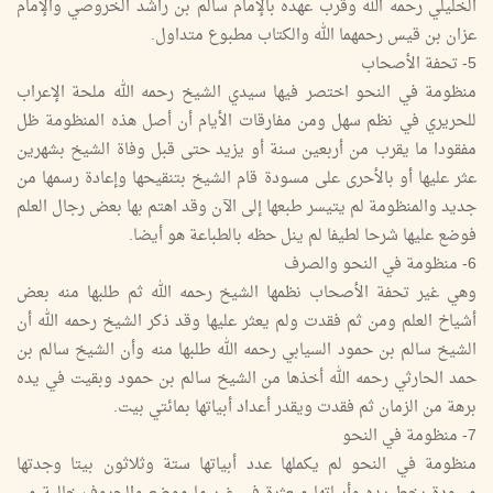
الخليلي رحمه الله وقرب عهده بالإمام سالم بن راشد الخروصي والإمام
عزان بن قيس رحمهما الله والكتاب مطبوع متداول.
5- تحفة الأصحاب
منظومة في النحو اختصر فيها سيدي الشيخ رحمه الله ملحة الإعراب
للحريري في نظم سهل ومن مفارقات الأيام أن أصل هذه المنظومة ظل
مفقودا ما يقرب من أربعين سنة أو يزيد حتى قبل وفاة الشيخ بشهرين
عثر عليها أو بالأحرى على مسودة قام الشيخ بتنقيحها وإعادة رسمها من
جديد والمنظومة لم يتيسر طبعها إلى الآن وقد اهتم بها بعض رجال العلم
فوضع عليها شرحا لطيفا لم ينل حظه بالطباعة هو أيضا.
6- منظومة في النحو والصرف
وهي غير تحفة الأصحاب نظمها الشيخ رحمه الله ثم طلبها منه بعض
أشياخ العلم ومن ثم فقدت ولم يعثر عليها وقد ذكر الشيخ رحمه الله أن
الشيخ سالم بن حمود السيابي رحمه الله طلبها منه وأن الشيخ سالم بن
حمد الحارثي رحمه الله أخذها من الشيخ سالم بن حمود وبقيت في يده
برهة من الزمان ثم فقدت ويقدر أعداد أبياتها بمائتي بيت.
7- منظومة في النحو
منظومة في النحو لم يكملها عدد أبياتها ستة وثلاثون بيتا وجدتها