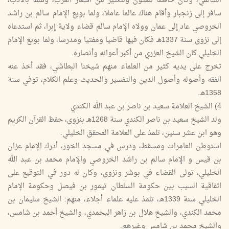
السالمي، وكان حافظا للمتون وللكثير من أشعار العرب، وملما بالأدب،
سافر إلى زنجبار وأقام هناك عالما عاملا، ولما بويع الإمام سالم بن راشد
الخروصي عاد إلى عمان وولاه الإمام سالم قضاء ولاية إبرا، ثم استدعاه
إلى نزوى سنة 1337هـ فكان فيها قاضيا ومفتيا ومدرسا، ولما بويع الإمام
الخليلي كان الشيخ العزري من أكبر أعوانه وأنصاره.
تخرج على يديه كثير من العلماء منهم شيخنا البطاشي، فقد أخذ عنه
الفقه وأصوله وأصول الدين والتفسير والحديث وعلم الكلام، توفي سنة
1358هـ.
4) الشيخ العلامة سعيد بن ناصر بن عبد الله الكندي
ولد الشيخ سعيد بن ناصر الكندي سنة 1268هـ بنزوى، حفظ القرآن الكريم
وهو ابن عشر سنين، تلمذ على العلامة المحقق الخليلي.
استوطن العامرات ومسقط، ودرس في مسجد الخور، أدرك الإمام عزان
بن قيس و الإمام سالم بن راشد الخروصي والإمام محمد بن عبد الله
الخليلي، تولى القضاء في بوشر ونزوى، وكان له دور في التوقيع على
اتفاقية السيب بين حكومة السلطان تيمور بن فيصل وحكومة الإمام
الخليلي سنة 1339هـ، تلمذ عليه علماء أجلاء، منهم: الشيخ سليمان بن
محمد الكندي، والشيخ هلال بن زاهر اليحمدي، والشيخ أحمد بن شامس،
والشيخ محمد بن شامس وغيرهم.