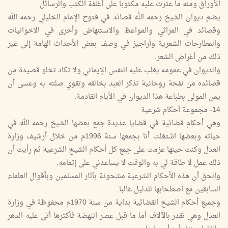
الأوراق ومنه ما عثرت عليه مكتوبا على أغلفة الكتب والرسائل.
يضم ديوان الشيخ رحمه الله قصائد في فتوح الإمام الخليلي رحمه الله
وقصائد في المراثي والمواعظ والاستنهاض وأخرى في الاخوانيات
والمطارحات الشعرية وأراجيز في وصف بعض الأحداث الهامة إلى غير
ذلك من أغراض الشعر.
والديوان في عمومه يغلب عليه النفس الإيماني ولا تكاد تخلو قصيدة من
قصائده من نفحة روحانية تذكر العبد بخالقه وتقوي صلته به وعسى أن
يمن المولى بطباعة هذا الديوان في الأيام القادمة.
14- مجموعة أحكام شرعية
وهي أحكام قضائية في قضايا عديدة جمع بعضها الشيخ رحمه الله في
حياته وبعضها اشتغلت أنا بجمعها سنة 1996م من خلال أرشيف وزارة
العدل وكنت حينها عزمت على جمع كل أحكام الشيخ الشرعية ثم رأيت أن
ذلك عمل لا طاقة لي به والوقت لا يساعدني على إتمامه.
والحق أن هذه الأحكام الشرعية مشحونة بآثار المسلمين وبأقوال العلماء
السابقين مع اصطحابها للدليل غالبا.
وجميع أحكام الشيخ القضائية بداية من سنة 1970م محفوظة في وزارة
العدل وهي تقدر بالآلاف أما ما قبل عصر النهضة فأكثرها أتى عليه الدهر