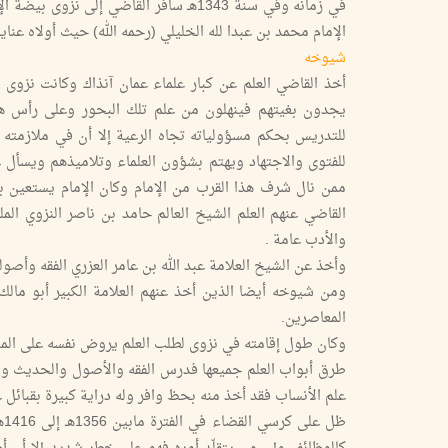
في زمانه وفي سنة 1343هـ سافر القاضي إ
الإمام محمد بن عبدا لله الخليلي (رحمه الله) حيث أولاه عناي
شيوخه
أخذ القاضي العلم عن كبار علماء عمان آنذاك وكانت نزوى 
يجدون بغيتهم فينهلون من علم تلك البحور وعلى رأس هؤلا
للتدريس بحكم مسؤولياته تجاه الرعية إلا أن في ملازمته 
للفتوى والاجتهاد ويهتم بشؤون العلماء وتلاميذهم ويسأل ع
ممن نال شرف هذا القرب من الإمام وكان الإمام يستعين ب
القاضي عنهم العلم الشيخ العالم حامد بن ناصر النزوي ال
والأدب عامة .
وأخذ عن الشيخ العلامة عبد الله بن عامر العزري الفقه وأصو
ومن شيوخه أيضا الذين أخذ عنهم العلامة الكبير أبو مال
المعاصرين.
وكان طول إقامته في نزوى لطلب العلم يروض نفسه على المك
طرق أبواب العلم جميعها فدرس الفقه والأصول والحديث والت
علم الأنساب فقد أخذ منه بحظ وافر وله دراية كبيرة بقبائل عما