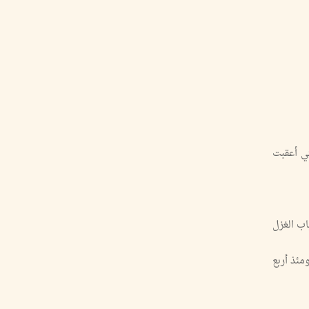
تي أعقبت
اب الغزل
مئذ أربع