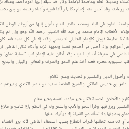
لى نزوى بيضة الإسلام ومدينة العلم وعاصمة الإمامة وكان قد سبقه إليها أخوه أحمد وهناك 
ته ورعايته وقد أحس منه الإمام ذكاءا وقَّادا فقربه وأدناه وخصه من بين تلامي
جامعة العلوم في البلد ومقصد طلاب العلم يأتون إليها من أرجاء الوطن ال
ء الأقطاب الإمام محمد بن عبد الله الخليلي رحمه الله وهو وإن لم يكن
فائدة عظيمة فرجل كالإمام الخليلي لا يقضي وقته إلا في كل مفيد فقد كا
ن أحوالهم وإذا أحس من أحدهم فطنة وبديهة قرّبه وأدناه فكان القاضي (رح
القاضي في معرفة أنساب العرب وقد أطلق عليه الإمام لقب "نسابة عمان" و
ملقب بسيبويه عصره فعنه أخذ علم النحو والصرف والمعاني والبيان والبديع
له وأصول الدين والتفسير والحديث وعلم الكلام .
ك عامر بن خميس المالكي والشيخ العلامة سعيد بن ناصر الكندي وغيرهم من
ارم والأخلاق الحسنة فكان خير مؤدب لنفسه وخير معلم.
فسير وبرز فيها وقرأ النحو والأدب والشعر وله في النظم باع شاسع وإطلاع 
ن وبطونها ولا تسأله عن القبيلة إلا ويأتيك بنبئها.
ظل على كرسي القضاء في الفترة مابين 1356هـ إلى 1416هـ أي 60 سنة تخللتها فترات انقطاع بسبب استعفاء القاضي لأنه يرى 