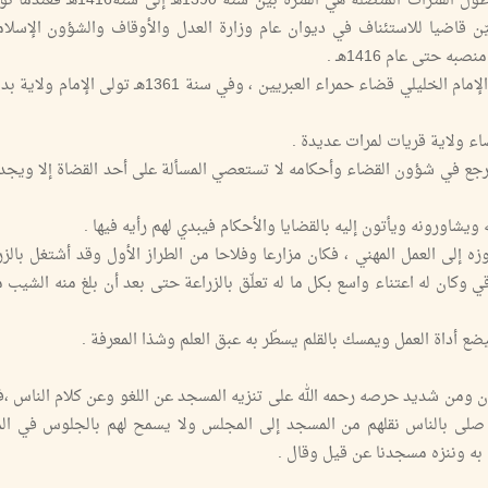
كالوظائف وإن من يتقلّد أمره فهو على خطر شديد إلا أن أطول الفترات المتصلة ه
 قاضيا للاستئناف في ديوان عام وزارة العدل والأوقاف والشؤون الإسلام
 حتى عام 1416هـ .
وأول ولاية تقلّد قضائها ولاية قريات سنة 1356هـ ، ثم ولاه الإمام الخليلي قضاء حمراء العبريين ، وفي 
اء ولاية قريات لمرات عديدة .
جع في شؤون القضاء وأحكامه لا تستعصي المسألة على أحد القضاة إلا ويجد 
يشاورونه ويأتون إليه بالقضايا والأحكام فيبدي لهم رأيه فيها .
لى العمل المهني ، فكان مزارعا وفلاحا من الطراز الأول وقد أشتغل بالزر
كان له اعتناء واسع بكل ما له تعلّق بالزراعة حتى بعد أن بلغ منه الشيب م
ضع أداة العمل ويمسك بالقلم يسطّر به عبق العلم وشذا المعرفة .
ن ومن شديد حرصه رحمه الله على تنزيه المسجد عن اللغو وعن كلام الناس ،
 صلى بالناس نقلهم من المسجد إلى المجلس ولا يسمح لهم بالجلوس في الم
 به وننزه مسجدنا عن قيل وقال .