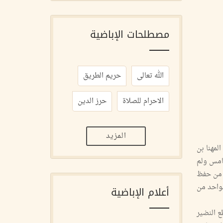
مصطلحات الإباضية
الله تعالى
حريم الطريق
الاحرام للصلاة
حرز الدين
المزيد
فكفله عمه المهنا بن
شامس ولم
 من حفظ
لواحد من
أعلام الإباضية
ع النضير