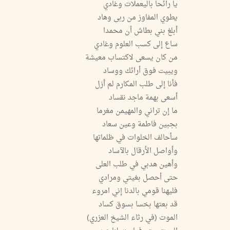
يا رائحا باليعملات وغادي
يطوي المفاوز من ربى وهاد
أبلغ بني بطاش أن محمدا
ساع إلى كسب العلوم وغادي
من كان يسعى لاكتساب معيشة
ويبيت فوق أرائك ووساد
فأنا إلى طلب المكارم لم أزل
أسعى بهمة ماجد نقساد
ما إن تراني والمهيمن مغرما
بجبين فاطمة وعين سعاد
سأحالف الخلوات في ظلماتها
وأواصل الأرقال بالآساد
وأهين هدبي في طلب العلى
حتى أحصل بغيتي ومرادي
فليهنا قومي بالدنا إني امروء
قد بعتها بخسا بسوق كساد
الموت (في رثاء الشيخ العزري)