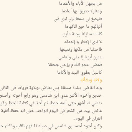
من يجهل الأباء والأعماما
ومنازلا ضربوا بها أعلاما
فليصغ لي سمعا فإن لدي من
أنبائهم ما حير الأفهاما
كانت منازلنا بجنة مأرب
لا نرى الإقتار والإعداما
فاحتلنا من ملكها ونعيمها
عمرو أبونا إذ بغى وتعامى
فمضى لنحو الشام يزجي جحفلا
كالليل يطوي البيد والأكاما
ولاته ونشأته
خنجر وأخوه الأكبر عدي ابن شامس وهو رابع أخوته وأصغرهم
تمضي له أشهر حتى أتمه حفظا ثم أخذ في كتابة الخط وقرا
مائتي بيت من الشعر في اليوم الواحد، حتى انه حفظ ألفية 
القرآن في اليوم.
وكان أخوه أحمد بن شامس في صباه ذا فهم ثاقب وذكاء حاد ثم