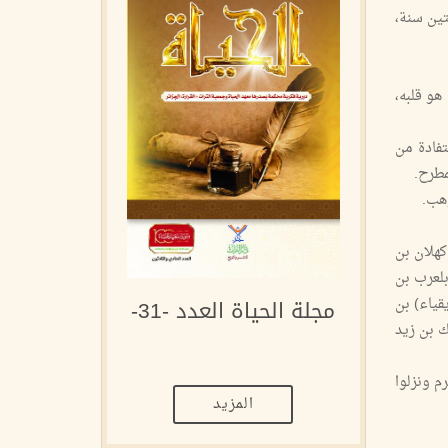
تين سنة،
هو قلبه،
استفادة من
مطرح.
وهب.
هلان بن
لعرب بن
قياء) بن
مجلة الحياة العدد -31-
ك بن زيد
م ونزلوا
المزيد