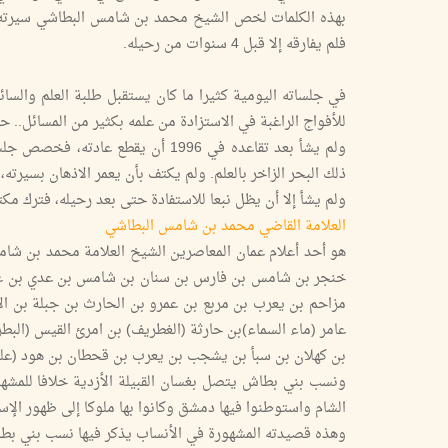
بهذه الكلمات لخص الشيخ محمد بن شامس البطاشي سيرته الذ
فلم يفارقه إلا قبل 4 سنوات من رحيله.
في جلساته اليومية كثيرا ما كان يستقبل طلبة العلم والسائ
للأفواج الراغبة في الاستزادة من علمه بكثير من المسائل.. 
ولم يشأ بعد تقاعده في 1996 أن يقط
ذلك البحر الزاخر بالعلم. ولم يكتف بأن يعمر الاذهان بسيرته
ولم يشأ إلا أن يظل نبعا للاستفادة حتى بعد رحيله، فترك مك
العلامة القاضي محمد بن شامس البطاشي
هو أحد أعلام عمان المعاصرين الشيخ العلامة محمد بن 
خنجر بن شامس بن فارس بن سنان بن شامس بن عدي بن عمر
مزاحم بن يعرب بن مربع بن عمرو بن الحارث بن جبلة بن الأ
عامر (ماء السماء)بن حارثة (الغطريف) بن امرئ القيس (البطري
بن كهلان بن سبأ بن يشجب بن يعرب بن قحطان بن هود (عليه
ونسب بني بطاش يتصل بغسان القبيلة الأزدية خلافا للمشهو
الشام واستوطنوا فيها دمشق وكانوا بها ملوكا إلى ظهور الإس
وهذه قصيدته المشهورة في الأنساب يذكر فيها نسب بني بطا