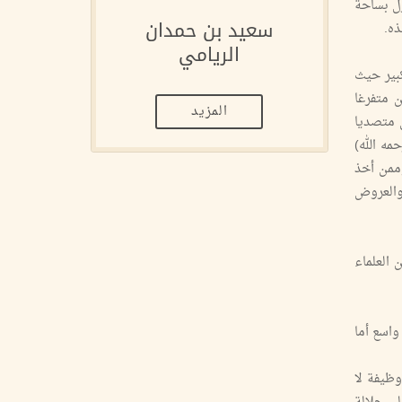
نزل بساحة
سعيد بن حمدان
ذه.
الريامي
كبير حيث
 متفرغا
المزيد
ن متصديا
مه الله)
ممن أخذ
 والعروض
 العلماء
واسع أما
القضاء وظيفة لا