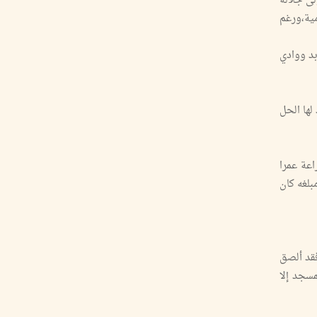
ي الفترة بين سنة 1390هـ إلى سنة1416هـ فعندما تولى جلالة
ية،ورغم
سنة 1361هـ تولى الإمام ولاية بدبد ووادي
لها الحل
اعة عمرا
بلغه كان
فقد ألصق
سجد إلا