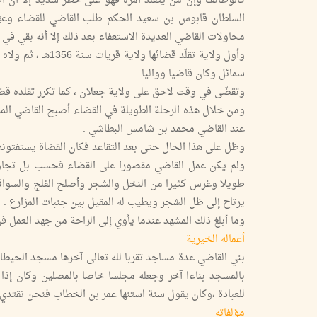
السلطان قابوس بن سعيد الحكم طلب القاضي للقضاء وعيّن
محاولات القاضي العديدة الاستعفاء بعد ذلك إلا أنه بقي في منصبه
سمائل وكان قاضيا وواليا .
وتقضّى في وقت لاحق على ولاية جعلان ، كما تكرر تقلده قض
ومن خلال هذه الرحلة الطويلة في القضاء أصبح القاضي المر
عند القاضي محمد بن شامس البطاشي .
وظل على هذا الحال حتى بعد التقاعد فكان القضاة يستفتونه و
ولم يكن عمل القاضي مقصورا على القضاء فحسب بل تجاوزه إ
طويلا وغرس كثيرا من النخل والشجر وأصلح الفلج والسواقي و
يرتاح إلى ظل الشجر ويطيب له المقيل بين جنبات المزارع .
وما أبلغ ذلك المشهد عندما يأوي إلى الراحة من جهد العمل في
أعماله الخيرية
بني القاضي عدة مساجد تقربا لله تعالى آخرها مسجد الحيطا
بالمسجد بناءا آخر وجعله مجلسا خاصا بالمصلين وكان إذا
للعبادة ،وكان يقول سنة استنها عمر بن الخطاب فنحن نقتدي
مؤلفاته