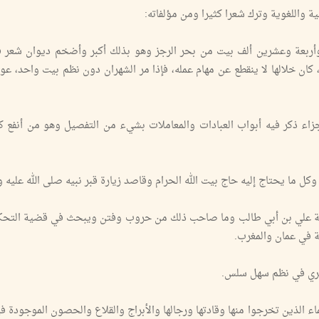
ة واللغوية وترك شعرا كثيرا ومن مؤلفاته:
ربعة وعشرين ألف بيت من بحر الرجز وهو بذلك أكبر وأضخم ديوان شعر ف
مي ، وقد فرغ من تلك الموسوعة في 3 سنوات، كان خلالها لا ينقطع عن مهام عمله، فإذا مر الشهران دون نظم بيت واح
اء ذكر فيه أبواب العبادات والمعاملات بشيء من التفصيل وهو من أنفع كت
وكل ما يحتاج إليه حاج بيت الله الحرام وقاصد زيارة قبر نبيه صلى الله عليه 
يعة علي بن أبي طالب وما صاحب ذلك من حروب وفتن ويبحث في قضية التحك
ة في عمان والمغرب.
يري في نظم سهل سلس.
ماء الذين تخرجوا منها وقادتها ورجالها والأبراج والقلاع والحصون الموجودة في