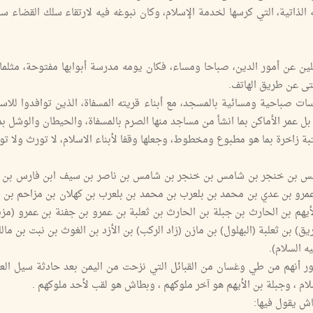
اتية، التي كرسها لخدمة الإسلام، وكان نبوغه فيه لارتقاء سلك القضاء س
لين عن أمور الدين، صباحا ومساء، فكان يومه مدرسة أبوابها مفتوحة، مثلما 
حتى عن طريق الهاتف.
ع عادته، فخصص جلسات صباحية ومسائية بالمسجد، مع أبناء قريته المسفاة، الذين توافدوا لل
، بل عمر الأماكن بما انشأ من مساجد منها الصرم بالمسفاة، والحيطان والوشل ب
تبة زاخرة بما هو مطبوع ومخطوط، وجعلها وقفا لأبناء الاسلام، لا تورث ولا ت
شامس بن خنجر بن شامس بن خنجر بن شامس بن ناصر بن سيف ابن فارس بن ك
و بن عدي بن محمد بن بلعرب بن محمد بن بلعرب بن كهلان بن مزاحم بن ب
يهم بن الحارث بن جبلة بن الحارث بن ثعلبة بن عمرو بن جفنة بن عمرو (مزي
ق) بن ثعلبة (البهلول) بن مازن (زاد الركب) بن الأزد بن الغوث بن نبت بن مال
 السلام).
ر أنهم من طي وغسان من القبائل التي نزحت من اليمن بعد حادثة سيل العر
لام ، وجبلة بن الأيهم هو آخر ملوكهم ، وبطاش هو لقب لأحد ملوكهم .
ش يقول فيها: