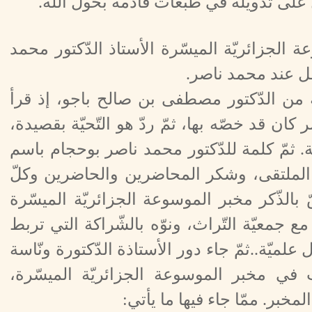
 على تدويله في طبعات قادمة بحول الله.
الجزائريّة الميسّرة الأستاذ الدّكتور محمد
فل عند محمد ناصر.
ة من الدّكتور مصطفى بن صالح باجو، إذ قرأ
كان قد خصّه بها، ثمّ ردّ هو التّحيّة بقصيدة،
. ثمّ كلمة للدّكتور محمد ناصر بوحجام باسم
في الملتقى، وشكر المحاضرين والحاضرين وكلّ
الذّكر مخبر الموسوعة الجزائريّة الميسّرة
ع جمعيّة التّراث، ونوّه بالشّراكة التي تربط
ميّة..ثمّ جاء دور الأستاذة الدّكتورة ونّاسة
 في مخبر الموسوعة الجزائريّة الميسّرة،
مخبر. ممّا جاء فيها ما يأتي: