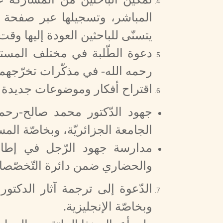
المباشر، وتسجيلها عبر صفحة مخ
يتسنّى للباحثين العودة إليها وقت
دعوة الطّلبة في مختلف المستو
رحمه الله- في مذكّرات تخرّجهم 
اقتراح أفكار وموضوعات جديدة ل
جهود الدّكتور محمد صالح-رحمه
الجامعة الجزائريّة، وبخاصّة الم
مدارسة جهود الرّجل في إطار ال
والحضاري ضمن دائرة التّخصّصات ا
الدّعوة إلى ترجمة آثار الدكتو
وبخاصّة الإنجليزية.