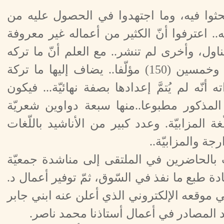
حثوا فيه، وما اجتهدوا في الحصول عليه من
ه.. اعترفوا أنّ الكثير من أعماله غير معروفة
ول، وأخرى لم تنشر.. مع العلم أنّ ما تركه
من مؤلّفات مطبوعة تزيد عن مائة وخمسين (150) مؤلّفا.. يضاف إليها ما تركة
نّه لم يُتمَّ إعدادها بصفة نهائيّة... فيكون
لمذكور مطبوعا..منها سبعة دواوين شعريّة
غة المزابيّة. وعدد كبير من الأناشيد باللّغات
رجة والمزابيّة..
ت بالحاضرين في الملتقى إلى مناشدة جمعيّة
عادة طبع ما نفذ في السّوق، ثمّ توفير أعمال د.
موقعه الإلكتروني الذي أعلن عنه ابني جابر
 المصادر في أعمال أستاذنا محمد ناصر.