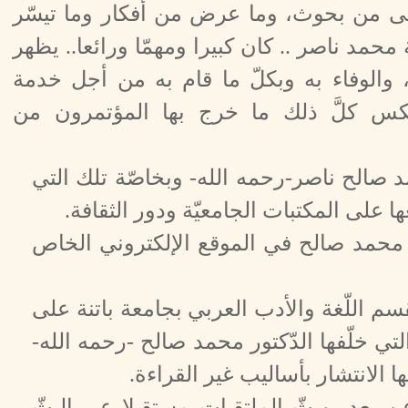
تقى من بحوث، وما عرض من أفكار وما تيسّر
د ناصر .. كان كبيرا ومهمّا ورائعا.. يظهر
، والوفاء به وبكلّ ما قام به من أجل خدمة
.يعكس كلَّ ذلك ما خرج بها المؤتمرون من
د صالح ناصر-رحمه الله- وبخاصّة تلك التي
ها على المكتبات الجامعيّة ودور الثقافة.
 محمد صالح في الموقع الإلكتروني الخاص
م اللّغة والأدب العربي بجامعة باتنة على
لتي خلّفها الدّكتور محمد صالح -رحمه الله-
ها الانتشار بأساليب غير القراءة.
 بعد، وبثّ الملتقيات مستقبلا عبر البثّ