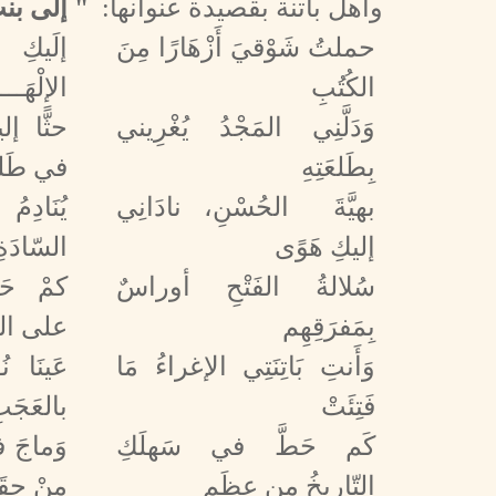
وأهل باتنة بقصيدة عنوانها:
" إلى بن
حملتُ شَوْقيَ أَزْهَارًا مِنَ
إلَيكِ
الكُتُبِ
الإلْهَـــ
وَدَلَّنِي المَجْدُ يُغْرِيني
حثًّا إل
بِطَلعَتِهِ
في طَل
بهيَّةَ الحُسْنِ، نادَانِي
يُنَاد
إليكِ هَوًى
السّادَةِ
سُلالةُ الفَتْحِ أوراسٌ
كمْ حَطّ
بِمَفرَقِهِم
على النّ
وَأَنتِ بَاتِنَتِي الإغراءُ مَا
عَينَا ن
فَتِئَتْ
بالعَجَب
كَم حَطَّ في سَهلَكِ
وَماجَ ف
التّاريخُ مِن عِظَمٍ
مِنْ حِق