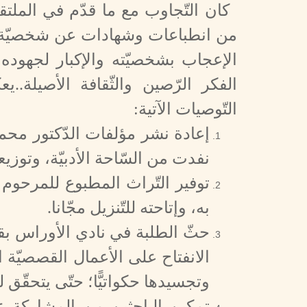
كان التّجاوب مع ما قدّم في المل
من انطباعات وشهادات عن شخصيّة محم
الإعجاب بشخصيّته والإكبار لجهوده
الفكر الرّصين والثّقافة الأصيلة.
التّوصيات الآتية:
إعادة نشر مؤلفات الدّكتور محم
نفدت من السّاحة الأدبيّة، وتوزيع
توفير التّراث المطبوع للمرحوم
به، وإتاحته للتّنزيل مجّانا.
حثّ الطلبة في نادي الأوراس بقس
الانفتاح على الأعمال القصصيّة
ا
وتجسيدها حكواتيًّا؛ حتّى يتحقّق ل
تمكين الباحثين من المشاركة عن