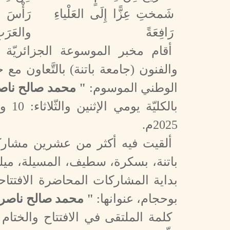
شَمختِ عِزًّا إِلَى العَلْياءِ
رَأْسَ ا
رَافِعَةً
والعَرَب
أقام مخبر الموسوعة الجزائريّة الم
والفنون (جامعة باتنة) بالتَّعاون مع 
الوطني الموسوم:
" محمد صالح ناصر أ
2025م.
ألقيت فيه أكثر من عشرين مشاركة
باتنة، بسكرة، سطيف، المسيلة، ميلة،
بداية المشاركات المحاضرة الافتتاحي
بوحجام، عنوانها:
" محمد صالح ناصر
كلمة الملتقى في الافتتاح والختام 