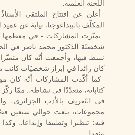
اللّجنة العلمية.
أعلن عن افتتاح الملتقى الأستاذُ
المكلّف بالبيداغوجيا، نيابة عن عميد ا
تميّزت المشاركات - في معظمها –
شخصيّة الدّكتور محمد ناصر في الحقو
نشط فيها، وأجمعت أنّه كان متميّزا في
كان رائدا في إبراز شخصيّات كانت 
كما أكّدت المشاركات أنّه كان موس
كتاباته، متعدّدًا في نشاطه.. ممّا ركّ
في التّعريف بالأدب الجزائري.. و
فيه؛ تنظيرا وتطبيقا وإبداعا.. وكذا 
ونقدا..