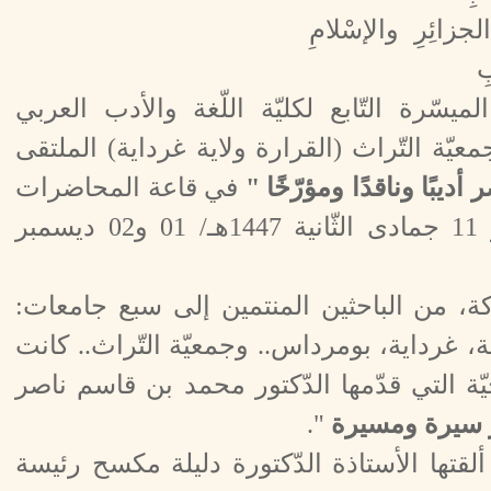
لجزائِرِ والإسْلامِ
ِ
يسّرة التّابع لكليّة اللّغة والأدب العربي
جمعيّة التّراث (القرارة ولاية غرداية) الملتقى
ديبًا وناقدًا ومؤرّخًا "
في قاعة المحاضرات
بالكليّة يومي الإثنين والثّلاثاء: 10 و 11 جمادى الثّانية 1447هـ/ 01 و02 ديسمبر
، من الباحثين المنتمين إلى سبع جامعات:
 غرداية، بومرداس.. وجمعيّة التّراث.. كانت
ّة التي قدّمها الدّكتور محمد بن قاسم ناصر
 سيرة ومسيرة
".
ألقتها الأستاذة الدّكتورة دليلة مكسح رئيسة