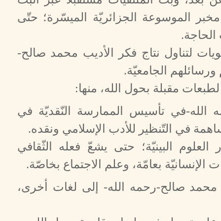
بر الموسوعة الجزائريّة الميسّرة؛ حتّى
 الحاجة.
يات لتناول نتاج فكر الأديب محمد صالح-
ورسائلهم الجامعيّة.
طبعات مقبلة بحول الله، منها:
 الله-في تأسيس الممارسة النّقديّة في
ساهمة في التّنظير للأدب الإسلامي ونقده.
علوم البينيّة؛ حتى يشعّ فعله الثّقافي
لإنسانيّة بعامّة، وعلم الاجتماع بخاصّة.
ر محمد صالح-رحمه الله- إلى لغات أخرى،