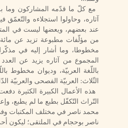
مع كلّ ما قدّمه المشاركون وما ب
آثاره، وحاولوا استجلاءه والتّعمّق في
عند بعضهم، ويعضها ليست في المتنا
مخطوطا، وما أشار إليه في مذكّراته أ
المجموع من آثاره يزيد عن العدد ا
باللّغة العربيّة، وديوان مخطوط باللّ
الثّلاث: العربيّة الفصحى والعربيّة الدّا
هذه الأعمال الكبيرة الكثيرة دفع
التّراث التّكفّل بطبع ما لم يطبع، وإ
محمد ناصر في مختلف المكتبات وفي 
ناصر بوحجام في الملتقى؛ ليكون أحد