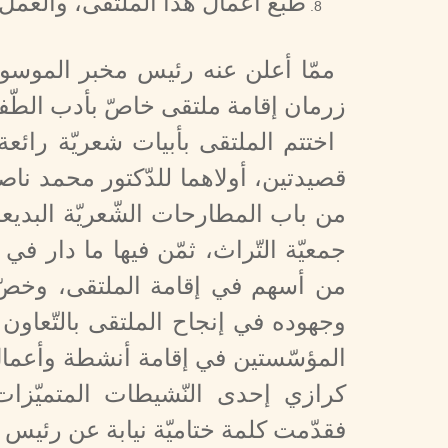
طبع أعمال هذا الملتقى، والعمل
ممّا أعلن عنه رئيس مخبر الموسوعة 
زرمان إقامة ملتقى خاصّ بأدب الطّ
اختتم الملتقى بأبيات شعريّة رائع
قصيدتين، أولاهما للدّكتور محمد ناصر 
من باب المطارحات الشّعريّة البديعة
جمعيّة التّراث، ثمّن فيها ما دار 
من أسهم في إقامة الملتقى، وخصّ ب
وجهوده في إنجاح الملتقى بالتّعاون م
المؤسّستين في إقامة أنشطة وأعمال عل
كرازي إحدى النّشيطات المتميّزات
فقدّمت كلمة ختاميّة نيابة عن رئيس ال