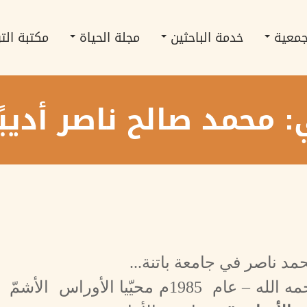
جمعية
خدمة الباحثين
مجلة الحياة
مكتبة الت
محمد صالح ناصر أديبًا 
مد ناصر في جامعة باتنة...
قال الدّكتور محمد صالح ناصر – رحمه الله – عام 1985م محيّيا الأوراس الأشمّ