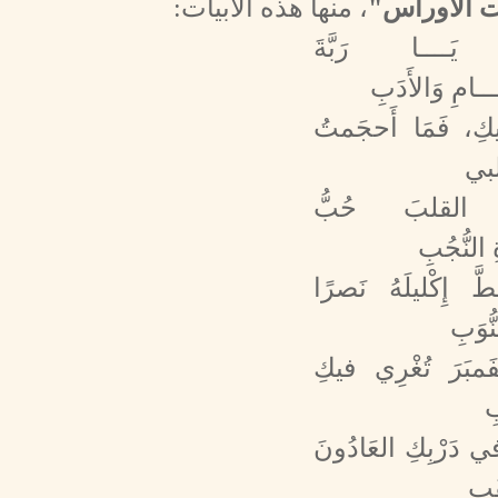
ت الأوراس"
، منها هذه الأبيات:
 يَــــا رَبَّةَ
ـــامِ وَالأَدَبِ
يكِ، فَمَا أَحجَمتُ
بي
ِمُ القلبَ حُبُّ
 النُّجُبِ
َ إِكْليلَهُ نَصرًا
ُوَبِ
ُفَمبَرَ تُغْرِي فيكِ
ِ
ي دَرْبِكِ العَادُونَ
َبِ