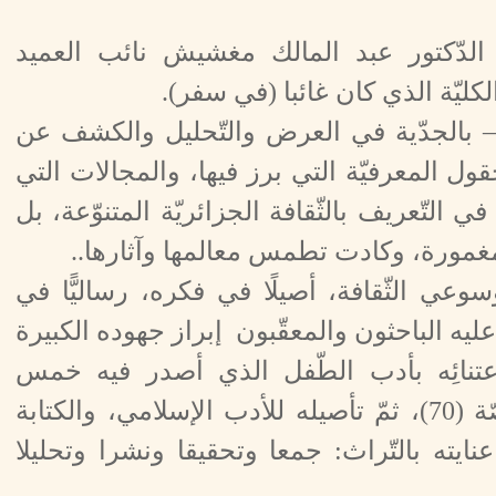
 الدّكتور عبد المالك مغشيش نائب العميد
لكليّة الذي كان غائبا (في سفر).
 بالجدّية في العرض والتّحليل والكشف عن
ل المعرفيّة التي برز فيها، والمجالات التي
 التّعريف بالثّقافة الجزائريّة المتنوّعة، بل
مغمورة، وكادت تطمس معالمها وآثارها..
وعي الثّقافة، أصيلًا في فكره، رساليًّا في
ز عليه الباحثون والمعقّبون إبراز جهوده الكبيرة
اعتنائِه بأدب الطّفل الذي أصدر فيه خمس
مجموعات، بلغت حوالي سبعين قصّة (70)، ثمّ تأصيله للأدب الإسلامي، والكتابة
عنايته بالتّراث: جمعا وتحقيقا ونشرا وتحليلا