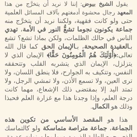
يقول
الشيخ بيوض
: إننا لا نريد أن يتخرَّج من هذا
العلمية
المعهد
رجال محشوة أدمغتهم بآلاف المسائل
حتى ولو كانت فقهية، ولكننا نريد أن يتخرَّج منه
جماعة يكونون نجوما تشعُّ النور في الأمة
،
تهدي
الناس في حالك الظلمات، ولكن بماذا تشع؟ تشع
بـ
العقيدة الصحيحة
، بـ
الإيمان الحق
كما قال الله
تعالى
:﴿أُوْلَئِكَ هُمُ الْمُومِنُونَ حَقًّا﴾
الإيمان الذي لا
يتزلزل، الإيمان الذي يتشربه القلب وتتحققه
النفس، وتتكيف به الجوارح، فلا ينطق اللسان، ولا
ترى العين، ولا تسمع الأذن، ولا تمشي الرجل، ولا
تمتد اليد إلا بمقتضى ذلك الإشعاع، مهما كانت
درجة العلم، وإذا وجدنا هذا مع غزارة العلم فحبذا
وذلك هو
الكمال
.
هذا هو
المقصد الأساسي من تكوين هذه
الجماعة
،
جماعة متراصة متماسكة
ولو كالتماسك
الذي يجمع الطلبة الذين درسوا معا سنوات عديدة،