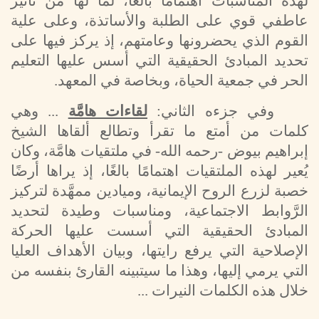
لهذه المناسبات اهتمامًا بالغًا، لما لها من تأثير
عاطفي قوي على الطلبة والأساتذة، وعلى علية
القوم الذي يحضرونها وعامتهم، إذ يركز فيها على
تحديد المبادئ الحقيقية التي أسس عليها التعليم
الحر في جمعية الحياة، وبخاصة في المعهد.
وفي جزءه الثاني:
لقاءات هامَّة
... وهي
كلمات من أمتع ما تقرأ وتطالع ألقاها الشيخ
إبراهيم بيوض -رحمه الله- في ملتقيات هامَّة، وكان
يُعير لهذه الملتقيات اهتمامًا بالغًا، إذ يراها أرضًا
خصبة لزرع الروح الإيمانية، وميادين ممهَّدة لتركيز
الرَّوابط الاجتماعية، ومناسبات وطيدة لتحديد
المبادئ الحقيقية التي أسست عليها الحركة
الإصلاحية التي يرفع رايتها، وبيان الأهداف العليا
التي يرمي إليها، وهذا ما سيتبينه القارئ بنفسه من
خلال هذه الكلمات النيرات ...