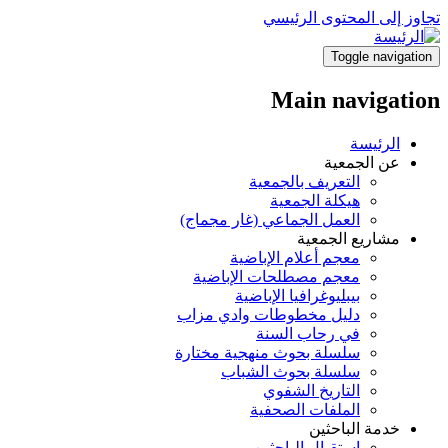
تجاوز إلى المحتوى الرئيسي
Toggle navigation
Main navigation
الرئيسة
عن الجمعية
التعريف بالجمعية
هيكلة الجمعية
العمل الجماعي (غار مجماج)
مشاريع الجمعية
معجم أعلام الإباضية
معجم مصطلحات الإباضية
بيبليوغرافيا الإباضية
دليل مخطوطات وادي مزاب
في رحاب السنة
سلسلة بحوث منهجية مختارة
سلسلة بحوث الشباب
التاريخ الشفوي
الملفات الصحفية
خدمة الباحثين
استقبال الباحثين