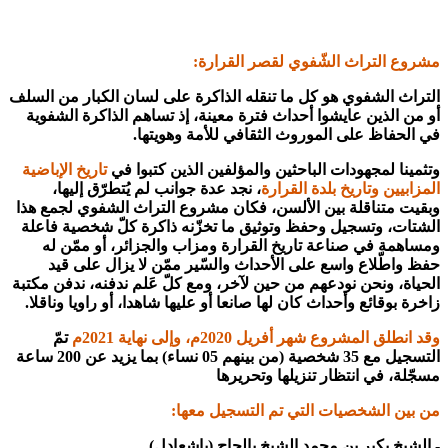
مشروع التراث الشّفوي لقصر القرارة:
التراث الشفوي هو كل ما تنقله الذاكرة على لسان الكبار من السلف
أو من الذين عايشوا أحداث فترة معينة، إذ تساهم الذاكرة الشفوية
في الحفاظ على الموروث الثقافي للأمة وهويتها.
وتثمينا لمجهودات الباحثين والمؤلفين الذين كتبوا في
تاريخ الإباضية
المزابيين وتاريخ بلدة القرارة
، نجد عدة جوانب لم يُتطرّق إليها،
وبقيت متناقلة بين الألسن، فكان مشروع التراث الشفوي لجمع هذا
الشتات، وتسجيل وحفظ وتوثيق ما تخزّنه ذاكرة كلّ شخصية فاعلة
ومساهمة في صناعة تاريخ القرارة ومزاب والجزائر، أو ممّن له
حفظ واطّلاع واسع على الأحداث والسّير ممّن لا يزال على قيد
الحياة، ونحن نودعهم من حين لآخر، ومع كلّ عَلم ندفنه، ندفن مكتبة
زاخرة بوقائع وأحداث كان لها صانعا أو عليها شاهدا، أو راويا وناقلا.
وقد انطلق المشروع شهر أفريل 2020م، وإلى نهاية 2021م
تمّ
التسجيل مع 35 شخصية (من بينهم 05 نساء) بما يزيد عن 200 ساعة
مسجّلة، في انتظار تنزيلها وتحريرها
من بين الشخصيات التي تم التسجيل معها:
- الشيخ بكير ين محمد الشيخ بالحاج (باشعادل)