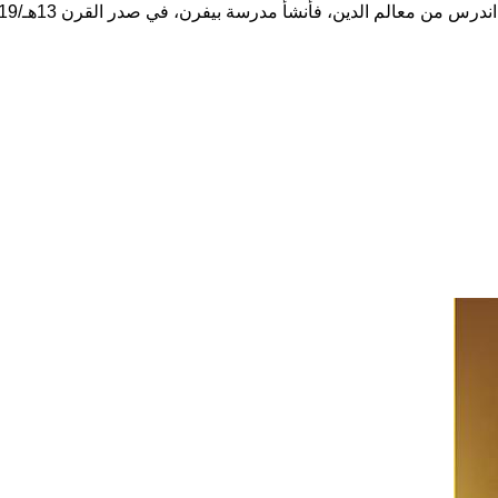
ندرس من معالم الدين، فأنشأ مدرسة بيفرن، في صدر القرن 13هـ/19م.