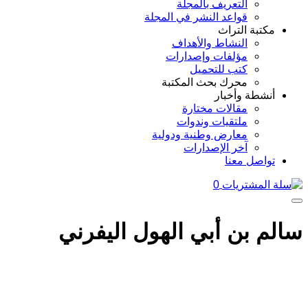
التعريف بالمجلة
قواعد النشر في المجلة
مكتبة التراث
النشاط والأهداف
مؤلفات وإصدارات
كتب للتحميل
محرك بحث المكتبة
أنشطة وأخبار
مقالات مختارة
ملتقيات وندوات
معارض وطنية ودولية
آخر الإصدارات
تواصل معنا
0
سالم بن أبي الهول اليفرني