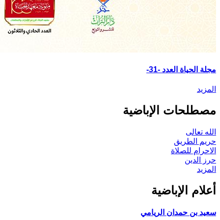
مجلة الحياة العدد -31-
المزيد
مصطلحات الإباضية
الله تعالى
حريم الطريق
الاحرام للصلاة
حرز الدين
المزيد
أعلام الإباضية
سعيد بن حمدان الريامي