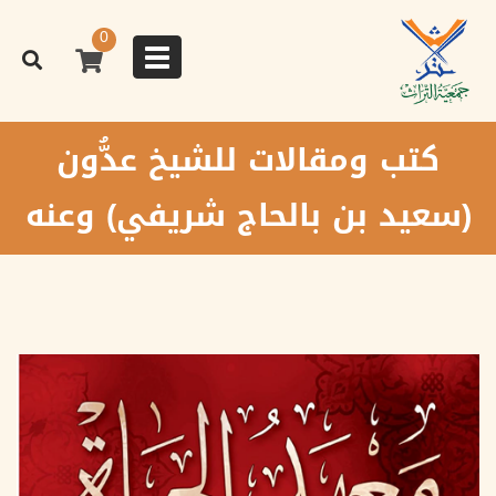
تجاوز
إلى
0
المحتوى
Toggle
الرئيسي
navigation
كتب ومقالات للشيخ عدُّون
(سعيد بن بالحاج شريفي) وعنه