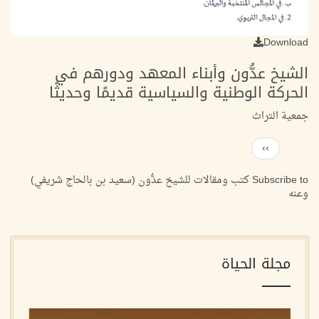
Download
الشيخ عدُّون وأبناء المعهد ودورهم في
الحركة الوطنية والسياسية قديمًا وحديثًا
جمعية التراث
Next
››
Pagination
page
Subscribe to كتب ومقالات للشيخ عدُّون (سعيد بن بالحاج شريفي)
وعنه
مجلة الحياة