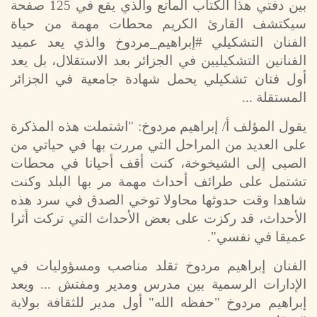
بين دفتي هذا الكتاب الماتع والذي يقع في
125
صفحة
سيكتشف القارئ الكريم محطات مهمة من حياة
الفنان التشكيلي #إبراهيم_مردوخ والذي يعد عميد
الفنانين التشكيليين في الجزائر بعد الاستقلال، بل يعد
أول فنان تشكيلي يحمل شهادة جامعية في الجزائر
المستقلة ...
يقول المؤلف أ/ إبراهيم مردوخ: "اشتملت هذه المذكرة
على العديد من المراحل التي مررت بها في حياتي من
الصبى إلى الشيخوخة، كنت أقف أحيانا في محطات
تشتمل على طرائف أحداث مهمة مر بها البلد وكنت
شاهدا وقت حدوثها محاولا توخي الصدق في سرد هذه
الأحداث، قد ركزت على بعض الأحداث التي تركت أثرا
عميقا في نفسي".
الفنان إبراهيم مردوخ تقلد مناصب ومسؤوليات في
الإدارات الرسمية بين مدرس ومدير ومفتش ... ويعد
إبراهيم مردوخ "حفظه الله" أول مدير للثقافة بولاية