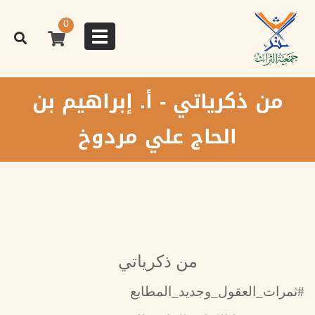
تجاوز
إلى
0
المحتوى
Toggle
الرئيسي
navigation
من ذكرياتي - أ. إبراهيم بن
الحاج علي مردوخ
من ذكرياتي
#ثمرات_العقول_وجديد_المطابع