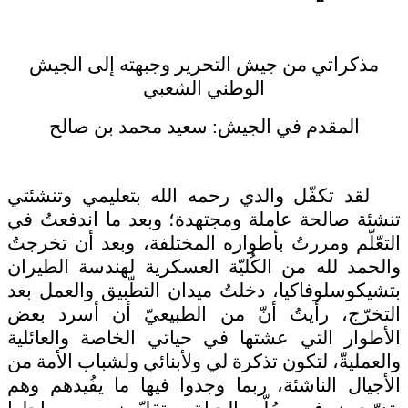
مذكراتي من جيش التحرير وجبهته إلى الجيش
الوطني الشعبي
المقدم في الجيش: سعيد محمد بن صالح
لقد تكفّل والدي رحمه الله بتعليمي وتنشئتي
تنشئة صالحة عاملة ومجتهدة؛ وبعد ما اندفعتُ في
التعّلّم ومررتُ بأطواره المختلفة، وبعد أن تخرجتُ
والحمد لله من الكُليّة العسكرية لهندسة الطيران
بتشيكوسلوفاكيا، دخلتُ ميدان التطّبيق والعمل بعد
التخرّج، رأيتُ أنّ من الطبيعيّ أن أسرد بعض
الأطوار التي عشتها في حياتي الخاصة والعائلية
والعمليةّ، لتكون تذكرة لي ولأبنائي ولشباب الأمة من
الأجيال الناشئة، ربما وجدوا فيها ما يفُيدهم وهم