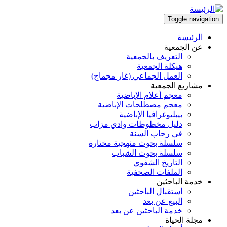
تجاوز
إلى
Toggle navigation
المحتوى
الرئيسة
الرئيسي
Main
عن الجمعية
التعريف بالجمعية
navigation
هيكلة الجمعية
العمل الجماعي (غار مجماج)
مشاريع الجمعية
معجم أعلام الإباضية
معجم مصطلحات الإباضية
بيبليوغرافيا الإباضية
دليل مخطوطات وادي مزاب
في رحاب السنة
سلسلة بحوث منهجية مختارة
سلسلة بحوث الشباب
التاريخ الشفوي
الملفات الصحفية
خدمة الباحثين
استقبال الباحثين
البيع عن بعد
خدمة الباحثين عن بعد
مجلة الحياة