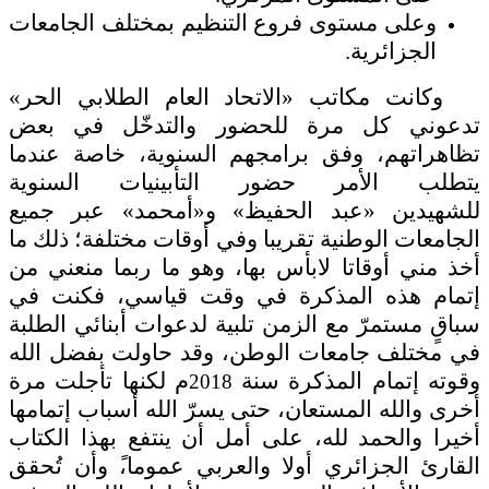
وعلى مستوى فروع التنظيم بمختلف الجامعات
الجزائرية
.
وكانت مكاتب
»
الاتحاد العام الطلابي الحر
«
تدعوني كل مرة للحضور والتدخّل في بعض
تظاهراتهم، وفق برامجهم السنوية، خاصة عندما
يتطلب الأمر حضور التأبينيات السنوية
للشهيدين
»
عبد الحفيظ
«
و
»
أمحمد
«
عبر جميع
الجامعات الوطنية تقريبا وفي أوقات مختلفة؛ ذلك ما
أخذ مني أوقاتا لابأس بها، وهو ما ربما منعني من
إتمام هذه المذكرة في وقت قياسي، فكنت في
سباقٍ مستمرّ مع الزمن تلبية لدعوات أبنائي الطلبة
في مختلف جامعات الوطن، وقد حاولت بفضل الله
وقوته إتمام المذكرة سنة
م لكنها تأجلت مرة
2018
أخرى والله المستعان، حتى يسرّ الله أسباب إتمامها
أخيرا والحمد لله، على أمل أن ينتفع بهذا الكتاب
القارئ الجزائري أولا والعربي عموما،ً وأن تُحقق