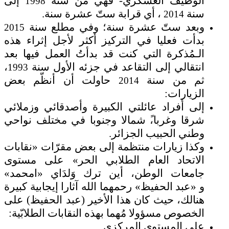
الوظيف العسكري- فهي من سنة
إلى
1998
سنة
، أي قرابة ستّ عشرة سنة.
2014
وبعد ستّ عشرة سنة؛ وفي مطلع سنة
2015
بدأت فعليا في التركيز أكثر لأجل إثراء هذه
الـمُذكرة التي كنت قد بدأتُ العمل فيها بعد
انتقالي إلى التقاعد في جزئه الأول سنة
،
1993
ثم من سنة
حاولت أن أنظّم بعض
2014
الزيارات
:
إلى أفراد عائلتي الكبيرة وأصدقائي وزملائي
شرقا وغربا،ً شمالا وجنوبا في مختلف نواحي
وطني الحبيب الجزائر
.
وكذا زيارات منتظمة إلى بعض مقرّات
»
نقابات
الاتحاد العام الطلابي الحر
«
على مستوى
جامعات الوطن، أين ترك وَلدَاي
»
امحمد
«
و
»
عبد الحفيظ
«
رحمهما الله آثارا إيجابية كبيرة
هنالك، حيث كان هذا الأخير
)
عبد الحفيظ
(
على
الخصوص مسؤولا مُهما بهذه النقابات الطلابّية
:
على المستوى المركزي
.