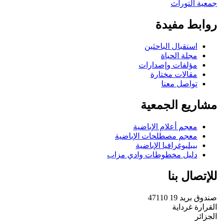
جمعية التوراث
روابط مفيدة
استقبال الباحثين
مجلة الحياة
مؤلفات وإصدارات
مقالات مختارة
تواصل معنا
مشاريع الجمعية
معجم أعلام الإباضية
معجم مصطلحات الإباضية
بيبليوغرافيا الإباضية
دليل مخطوطات وادي مزاب
للإتصال بنا
صندوق بريد 19 47110
القرارة غرداية
الجزائر