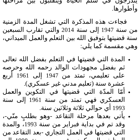
يتدرّجون في سُلّم الحياة ويتقلبّون بين مراحلها
وأطوارها
.
فجاءت هذه المذكرة التي تشغل المدة الزمنية
من سنة
إلى سنة
والتي تقارب السبعين
2014
1947
سنة قضيتها بتوفيق الله بين التعلم والعمل الميداني،
وهي مقسمة كما يلي
:
المدة التي قضيتها في التعلم بفضل الله تعالى
ثم بفضل مجهودات الوالد رحمه الله وحرصه
على تعليمي، تمتد من
إلى
أربع
1961
1947
عشرة سنة
)
تعليم مدني غير عسكري).
أمّا المدّة التي قضيتها في التكوين والعمل
العسكري فهي تمتد من سنة
إلى سنة
1961
أي حوالي ثلاثة وثلاثين سنة
.
1993
يأتي بعدها مرحلة التقاعد -وهو بطلبٍ منّي
-
،
وقد تم في بداية فبراير من سنة
، والمدة
1993
التي قضيتها في العمل التجاري -بعد التقاعد من