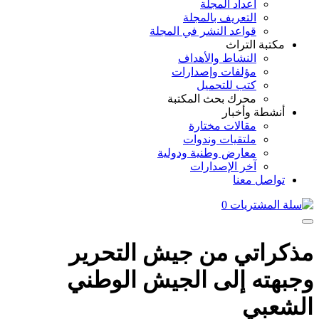
أعداد المجلة
التعريف بالمجلة
قواعد النشر في المجلة
مكتبة التراث
النشاط والأهداف
مؤلفات وإصدارات
كتب للتحميل
محرك بحث المكتبة
أنشطة وأخبار
مقالات مختارة
ملتقيات وندوات
معارض وطنية ودولية
آخر الإصدارات
تواصل معنا
0
مذكراتي من جيش التحرير
وجبهته إلى الجيش الوطني
الشعبي