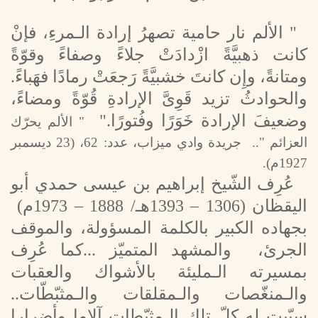
" الألم نار حامية تصهرُ إرادة الـمرءِ، فإنْ
كانت ذهبيَّةً ازْدادَتْ جلاءً وصفاءً وقوّةً
ومتانةً، وإِن كانتَ خشبيَّةً رَجعَتْ رمادًا فهَباءً.
والحوادثُ تزيد قَوِىَّ الإرادةِ قُوّةً ومضاءً،
وضعيفَ الإرادة خَوَرًا وفُتورًا."
" الألم يحرّك
العزائم ".. جريدة وادي ميزاب، عدد: 62، (23 ديسمبر
1927م).
عُرِف الشّيخ إبراهيم بن عيسى حمدي أبو
اليقظان
(1306 – 1393هـ/ 1888 – 1973م)
بجهاده الكبير بالكلمة المسؤولة، والموقف
الجرئ، والمشهد المتميّز ...كما عُرِف
بمسيرته الـمليئة بالأشواك والعقبات
والـمنغّصات والـمقلقات والـمثبّطّات..
سبّبت له كلّ تلك الـمثبّطات آلاما وأضرارا