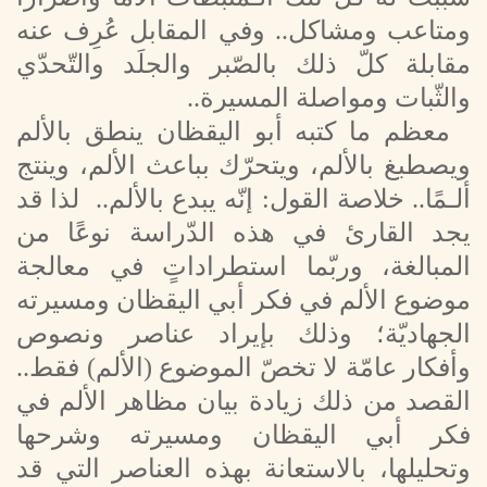
ومتاعب ومشاكل.. وفي المقابل عُرِف عنه
مقابلة كلّ ذلك بالصّبر والجلَد والتّحدّي
والثّبات
ومواصلة المسيرة..
معظم ما كتبه أبو اليقظان ينطق بالألم
ويصطبغ بالألم، ويتحرّك بباعث الألم، وينتج
ألـمًا.. خلاصة القول: إنّه يبدع بالألم.. لذا قد
يجد القارئ في هذه الدّراسة نوعًا من
المبالغة، وربّما استطراداتٍ في معالجة
موضوع الألم في فكر أبي اليقظان ومسيرته
الجهاديّة؛ وذلك بإيراد عناصر ونصوص
وأفكار عامّة لا تخصّ الموضوع (الألم) فقط..
القصد من ذلك زيادة بيان مظاهر الألم في
فكر أبي اليقظان ومسيرته وشرحها
وتحليلها، بالاستعانة بهذه العناصر التي قد