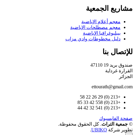
مشاريع الجمعية
معجم أعلام الإباضية
معجم مصطلحات الإباضية
بيبليوغرافيا الإباضية
دليل مخطوطات وادي مزاب
للإتصال بنا
صندوق بريد 19 47110
القرارة غرداية
الجزائر
ettourath@gmail.com
+213 (0) 29 26 22 58
+213 (0) 558 42 33 85
+213 (0) 541 32 42 44
صفحة الفايسبوك
©
جمعية التراث
. كل الحقوق محفوظة.
تطوير شركة
UBIKO
.