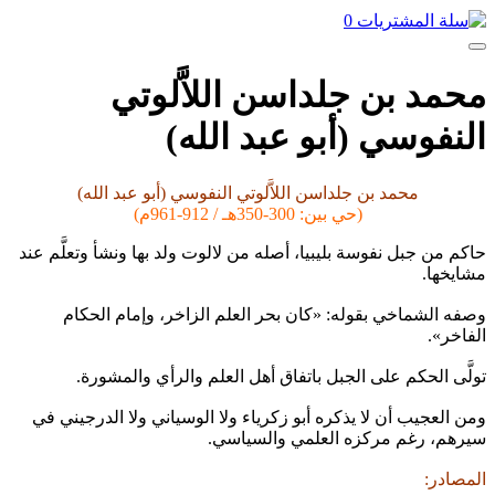
0
محمد بن جلداسن اللاَّلوتي
النفوسي (أبو عبد الله)
محمد بن جلداسن اللاَّلوتي النفوسي (أبو عبد الله)
(حي بين: 300-350هـ / 912-961م)
حاكم من جبل نفوسة بليبيا، أصله من لالوت ولد بها ونشأ وتعلَّم عند
مشايخها.
وصفه الشماخي بقوله: «كان بحر العلم الزاخر، وإمام الحكام
الفاخر».
تولَّى الحكم على الجبل باتفاق أهل العلم والرأي والمشورة.
ومن العجيب أن لا يذكره أبو زكرياء ولا الوسياني ولا الدرجيني في
سيرهم، رغم مركزه العلمي والسياسي.
المصادر: