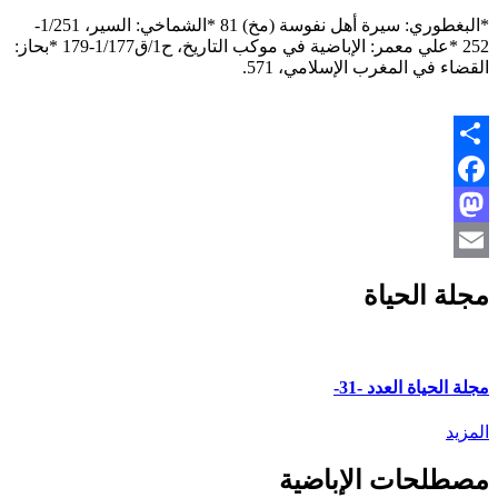
*البغطوري: سيرة أهل نفوسة (مخ) 81 *الشماخي: السير، 1/251-
252 *علي معمر: الإباضية في موكب التاريخ، ح1/ق1/177-179 *بحاز:
القضاء في المغرب الإسلامي، 571.
Share
Facebook
Mastodon
Email
مجلة الحياة
مجلة الحياة العدد -31-
المزيد
مصطلحات الإباضية