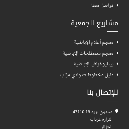
تواصل معنا
مشاريع الجمعية
معجم أعلام الإباضية
معجم مصطلحات الإباضية
بيبليوغرافيا الإباضية
دليل مخطوطات وادي مزاب
للإتصال بنا
صندوق بريد 19 47110
القرارة غرداية
الجزائر